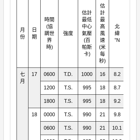
估
估計
計
時間
最低
最
(協
中心
高
北
月
日
東經
調世
強度
氣壓
風
緯
份
期
°E
界
(百
速
°N
時)
帕斯
(米
卡)
每
秒)
七
17
0600
T.D.
1000
16
8.2
140.
月
1200
T.S.
995
18
8.7
140.
1800
T.S.
995
18
9.2
139.
18
0000
T.S.
990
21
9.8
138.
0600
T.S.
990
21
10.1
137.