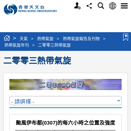
個
語
搜
分
選
人
言
尋
享
單
版
網
站
>
天氣
>
熱帶氣旋
>
熱帶氣旋報告及刊物
>
熱帶氣旋年刊
>
二零零三熱帶氣旋
二零零三熱帶氣旋
颱風伊布都(0307)的每六小時之位置及強度