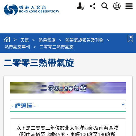
個
語
搜
分
選
人
言
尋
享
單
版
網
站
>
天氣
>
熱帶氣旋
>
熱帶氣旋報告及刊物
>
熱帶氣旋年刊
>
二零零三熱帶氣旋
二零零三熱帶氣旋
以下是二零零三年位於北太平洋西部及南海區域
（即由赤道至北緯45度、東經100度至180度所