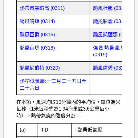
熱帶風暴環高 (0311)
颱風杜鵑 (0313)
颱風鳴蟬 (0314)
颱風彩雲 (0315)
颱風巨爵 (0316)
颱風凱薩娜 (0317)
颱風芭瑪 (0318)
強烈熱帶風暴茉莉
(0319)
颱風尼伯特 (0320)
颱風盧碧 (0321)
熱帶低氣壓:十二月二十五日至
二十六日
在本節，風速均取10分鐘內的平均值，單位為米
每秒（1米每秒約為1.94海里或3.6公里每小
時）。熱帶氣旋的強度分為：-
(a)
T.D.
- 熱帶低氣壓