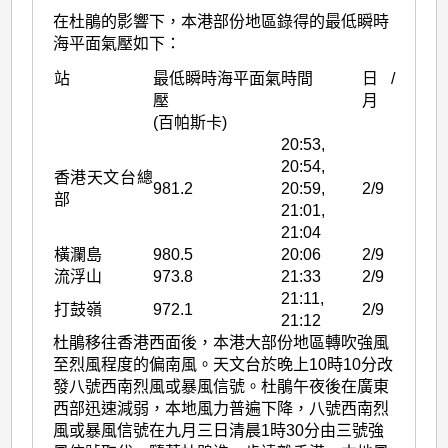
在杜鵑的影響下，本港部份地區錄得的最低瞬時
海平面氣壓如下：
站
最低瞬時海平面氣
時間
日/
壓
月
(百帕斯卡)
20:53,
20:54,
香港天文台總
981.2
20:59,
2/9
部
21:01,
21:04
橫瀾島
980.5
20:06
2/9
流浮山
973.8
21:33
2/9
21:11,
打鼓嶺
972.1
2/9
21:12
杜鵑移往香港西面後，本港大部份地區轉吹強風
至烈風程度的偏南風。天文台於晚上10時10分改
發八號西南烈風或暴風信號。杜鵑午夜後在廣東
西部迅速減弱，本地風力普遍下降，八號西南烈
風或暴風信號在九月三日清晨1時30分由三號強