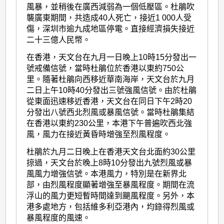
風暴，並稍後在廣西減弱為一個低壓區。杜鵑吹
襲廣東期間，共造成40人死亡，接近1 000人受
傷，深圳市逾九成地區停電。直接經濟損失接近
二十三億人民幣。
在香港，天文台在九月一日晚上10時15分發出一
號戒備信號，當時杜鵑位於香港以東約750公
里。隨著杜鵑向西移近華南海岸，天文台於九月
二日上午10時40分發出三號強風信號。由於杜鵑
從東面迅速移近香港，天文台在同日下午2時20
分發出八號西北烈風或暴風信號。當時杜鵑集結
在香港以東約230公里，本港下午普遍吹西北強
風，風力在接近黃昏時增強至烈風程度。
杜鵑於九月二日晚上在香港天文台北面約30公里
掠過，天文台於晚上8時10分發出九號烈風或暴
風風力增強信號。本港風力，特別是在新界北
部，由烈風程度顯著增強至暴風程度。期間在流
浮山的風力更短暫時間達到颶風程度。另外，本
港多處地方，包括維多利亞港內，均錄得烈風或
暴風程度的風速。