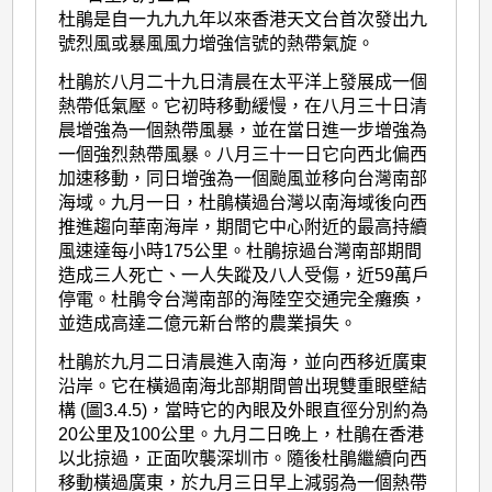
杜鵑是自一九九九年以來香港天文台首次發出九
號烈風或暴風風力增強信號的熱帶氣旋。
杜鵑於八月二十九日清晨在太平洋上發展成一個
熱帶低氣壓。它初時移動緩慢，在八月三十日清
晨增強為一個熱帶風暴，並在當日進一步增強為
一個強烈熱帶風暴。八月三十一日它向西北偏西
加速移動，同日增強為一個颱風並移向台灣南部
海域。九月一日，杜鵑橫過台灣以南海域後向西
推進趨向華南海岸，期間它中心附近的最高持續
風速達每小時175公里。杜鵑掠過台灣南部期間
造成三人死亡、一人失蹤及八人受傷，近59萬戶
停電。杜鵑令台灣南部的海陸空交通完全癱瘓，
並造成高達二億元新台幣的農業損失。
杜鵑於九月二日清晨進入南海，並向西移近廣東
沿岸。它在橫過南海北部期間曾出現雙重眼壁結
構 (圖3.4.5)，當時它的內眼及外眼直徑分別約為
20公里及100公里。九月二日晚上，杜鵑在香港
以北掠過，正面吹襲深圳市。隨後杜鵑繼續向西
移動橫過廣東，於九月三日早上減弱為一個熱帶