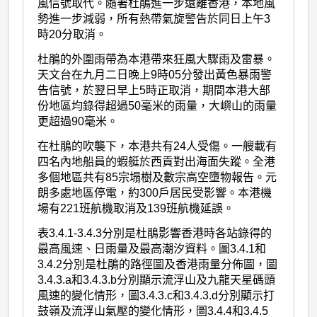
風信號取代。隨著杜鵑進一步遠離香港，本地風
勢進一步減弱，所有熱帶氣旋警告於同日上午3
時20分取消。
杜鵑的外圍雨帶為本港帶來狂風大驟雨及雷暴。
天文台在九月二日晚上9時05分發出黃色暴雨警
告信號，於翌日早上5時正取消，期間本港大部
份地區均錄得超過50毫米的雨量，大嶼山的雨量
更超過90毫米。
在杜鵑的吹襲下，本港共有24人受傷。一艘載有
四名內地船員的蝦艇於西貢對出海面失蹤。全港
多個地區共有85宗塌樹及數宗高空墮物報告。元
朗多處地區停電，約300戶居民受影響。本港機
場有221班航機取消及139班航機延誤。
表3.4.1-3.4.3分別是杜鵑影響香港時各站錄得的
最高風速、日雨量及最高潮汐資料。圖3.4.1和
3.4.2分別是杜鵑的路徑圖及香港雨量分佈圖，圖
3.4.3.a和3.4.3.b分別顯示流浮山及九龍天星碼頭
風速的變化情形，圖3.4.3.c和3.4.3.d分別顯示打
鼓嶺及流浮山氣壓的變化情形，圖3.4.4和3.4.5