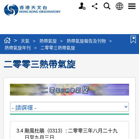
個
語
搜
分
選
人
言
尋
享
單
版
網
站
>
天氣
>
熱帶氣旋
>
熱帶氣旋報告及刊物
>
熱帶氣旋年刊
>
二零零三熱帶氣旋
二零零三熱帶氣旋
3.4
颱風杜鵑（0313）: 二零零三年八月二十九
日至九月三日