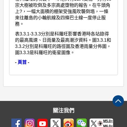
宗大樹被吹倒及多宗高處墮物的報告。在牛頭角
上?，一幅大面積的棚架受強風吹襲倒塌，一條
來往離島的小輪航線及四條巴士線一度停止服
務。
表3.3.1-3.3.3分別是科羅旺影響香港時各站錄得
的最高風速、日雨量及最高潮汐資料。圖3.3.1和
3.3.2分別是科羅旺的路徑圖及香港雨量分佈圖，
圖3.3.3是科羅旺的衛星圖像。
-
頁首
-
關注我們
M5.0+
M6.0+