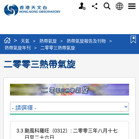
個
語
搜
分
選
人
言
尋
享
單
版
網
站
>
天氣
>
熱帶氣旋
>
熱帶氣旋報告及刊物
>
熱帶氣旋年刊
>
二零零三熱帶氣旋
二零零三熱帶氣旋
3.3
颱風科羅旺（0312）: 二零零三年八月十七
日至二十六日