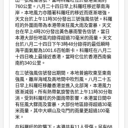
出一號戒備信號，當時科羅旺位於香港東南約
760公里。八月二十四日早上科羅旺移近華南海
岸，本地風力亦隨著科羅旺的移近而逐漸增強，
天文台於上午11時30分發出三號強風信號。科羅
旺的外圍雨帶為本港帶來狂風大雨及雷暴，天文
台在早上4時20分發出黃色暴雨警告信號，當日
本港大部份地區均錄得超過70毫米的雨量。天文
台於八月二十四日下午3時48分錄得的最低瞬時
海平面氣壓為1001.6百帕斯卡。科羅旺在八月二
十四日晚上最接近香港，當時它位於香港西南偏
南約340公里。
在三號強風信號發出期間，本地普遍吹東至東南
強風，離岸海域及高地間中吹烈風。八月二十五
日早上科羅旺移離香港並進入北部灣，本港風力
逐漸減弱，所有熱帶氣旋警告於上午11時30分取
消。受到科羅旺的外圍雨帶影響，本港當日間中
有狂風大驟雨及雷暴，大部份地區錄得超過30毫
米雨量，其中大嶼山及屯門的雨量更超過100毫
米。
在科羅旺的吹襲下，本港共有11人受傷。另有68