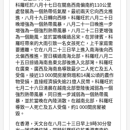
科羅旺於八月十七日在關島西南偏南約110公里
處發展為一個熱帶低氣壓。最初兩天它向西北推
進，八月十九日轉向西移。科羅旺於八月二十日
晚增強為一個熱帶風暴，八月二十一日晚進一步
增強為一個強烈熱帶風暴，八月二十二日更增強
為一個颱風，並於當晚橫過呂宋。在菲律賓，科
羅旺帶來的大雨引致一名女孩死亡，上千家庭需
要遷離。它在八月二十三日早上進入南海後向西
北偏西推進，翌日橫過南海北部。科羅旺八月二
十五日掠過海南島東北部後進入北部灣。科羅旺
在廣東、廣西及海南島導致最少二人死亡及五人
受傷，接近13 000間房屋倒塌和14萬公頃的農作
物受損，直接經濟損失逾21億人民幣。科羅旺於
七月二十六日清晨在越南北部登陸後減弱為一個
強烈熱帶風暴，同日進一步減弱為一個熱帶風
暴，並於當晚在內陸消散。在越南北部，科羅旺
導致一人死亡及五人受傷，約1 000間房屋被
毀。
在香港，天文台在八月二十三日早上9時30分發