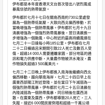
伊布都是本年度香港天文台首次發出八號烈風或
暴風信號的熱帶氣旋。
伊布都於七月十七日在關島西南約730公里處發
展為一個熱帶低氣壓，大致向西北偏西移動，於
當晚增強為一個熱帶風暴。伊布都於七月十九日
清晨增強為一個強烈熱帶風暴後，翌日清晨進一
步增強為一個颱風，中心附近的最高持續風速在
七月二十一日達每小時185公里。伊布都在七月
二十二日橫過呂宋期間引致22人死亡及數百人受
傷，超過14 000人需要遷離家園，部分地區的通
訊和電力供應中斷，大量農作物被洪水淹沒，農
作物損失超過3 500萬美元。
七月二十二日晚上伊布都進入南海後繼續向西北
偏西移動，趨向華南海岸，七月二十四日早上在
廣東西部陽江附近登陸，並在當日下午減弱為一
個強烈熱帶風暴。伊布都於七月二十五日清晨在
內陸減弱為一個熱帶風暴，同日稍後在廣西消
散。在廣東及廣西，伊布都導致20人死亡，三人
失蹤，接近6 000間房屋倒塌和超過一千萬公頃