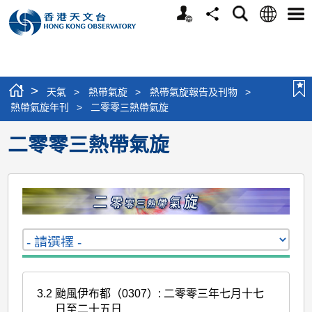
個
語
搜
分
選
人
言
尋
享
單
版
網
站
>
天氣
>
熱帶氣旋
>
熱帶氣旋報告及刊物
>
熱帶氣旋年刊
>
二零零三熱帶氣旋
二零零三熱帶氣旋
3.2
颱風伊布都（0307）: 二零零三年七月十七
日至二十五日