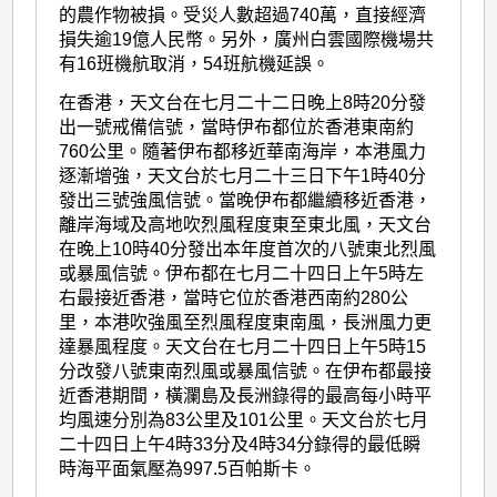
的農作物被損。受災人數超過740萬，直接經濟
損失逾19億人民幣。另外，廣州白雲國際機場共
有16班機航取消，54班航機延誤。
在香港，天文台在七月二十二日晚上8時20分發
出一號戒備信號，當時伊布都位於香港東南約
760公里。隨著伊布都移近華南海岸，本港風力
逐漸增強，天文台於七月二十三日下午1時40分
發出三號強風信號。當晚伊布都繼續移近香港，
離岸海域及高地吹烈風程度東至東北風，天文台
在晚上10時40分發出本年度首次的八號東北烈風
或暴風信號。伊布都在七月二十四日上午5時左
右最接近香港，當時它位於香港西南約280公
里，本港吹強風至烈風程度東南風，長洲風力更
達暴風程度。天文台在七月二十四日上午5時15
分改發八號東南烈風或暴風信號。在伊布都最接
近香港期間，橫瀾島及長洲錄得的最高每小時平
均風速分別為83公里及101公里。天文台於七月
二十四日上午4時33分及4時34分錄得的最低瞬
時海平面氣壓為997.5百帕斯卡。