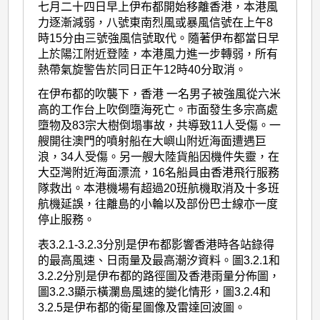
七月二十四日早上伊布都開始移離香港，本港風
力逐漸減弱，八號東南烈風或暴風信號在上午8
時15分由三號強風信號取代。隨著伊布都當日早
上於陽江附近登陸，本港風力進一步轉弱，所有
熱帶氣旋警告於同日正午12時40分取消。
在伊布都的吹襲下，香港 一名男子被強風從六米
高的工作台上吹倒墮海死亡。市面發生多宗高處
墮物及83宗大樹倒塌事故，共導致11人受傷。一
艘開往澳門的噴射船在大嶼山附近海面遭遇巨
浪，34人受傷。另一艘大陸貨船因機件失靈，在
大亞灣附近海面漂流，16名船員由香港飛行服務
隊救出。本港機場有超過20班航機取消及十多班
航機延誤，往離島的小輪以及部份巴士線亦一度
停止服務。
表3.2.1-3.2.3分別是伊布都影響香港時各站錄得
的最高風速、日雨量及最高潮汐資料。圖3.2.1和
3.2.2分別是伊布都的路徑圖及香港雨量分佈圖，
圖3.2.3顯示橫瀾島風速的變化情形，圖3.2.4和
3.2.5是伊布都的衛星圖像及雷達回波圖。