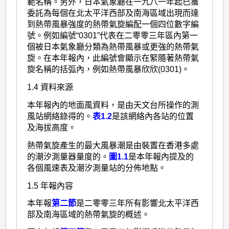
範名稱。另外，日本氣象廳在一九八一年起已獲
委託為每個在北太平洋西部及南海區域出現而達
到熱帶風暴強度的熱帶氣旋編配一個四位數字編
號。例如編號“0301”代表在二零零三年區內第一
個被日本氣象廳分類為熱帶風暴或更強的熱帶氣
旋。在本年報內，此編號會顯示在緊隨著熱帶氣
旋名稱的括弧內，例如熱帶風暴欣欣(0301)。
1.4 資料來源
本年報內的地面風資料，是由天文台所操作的測
風站網絡錄得的。
表1.2
是該網絡內各站的位置
及海拔高度。
熱帶氣旋產生的最大風暴潮是由裝置在香港多處
的潮汐測量器量度的。
圖1.1
是本年報內提及的
各個風速表及潮汐測量站的分佈地點。
1.5 年報內容
本年報
第二節
是二零零三年所有影響北太平洋西
部及南海區域的熱帶氣旋的概述。