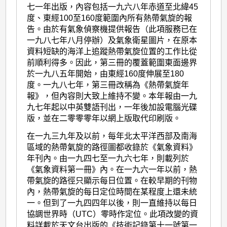
七一年出版，內容包括一九六八年赤道至北緯45
度、東經100至160度範圍內所有熱帶氣旋的報
告。由於有氣象偵察機提供報告（此項服務已在
一九八七年八月停辦）及氣象衛星圖片，在原本
資料短缺的海洋上追蹤熱帶氣旋位置的工作比從
前順利得多。因此，第三冊的覆蓋範圍東面邊界
於一九八五年開始，由東經160度伸展至180
度。一九八七年，第三冊改稱為《熱帶氣旋年
報》，但內容則大致上維持不變。本年報由一九
九七年起以中英雙語刊出，一年後加設電腦光碟
版，並在二零零零年以網上版取代印刷版。
在一九三九年及以前，每年北太平洋西部及南海
區域的熱帶氣旋的路徑圖都收錄於《氣象資料》
年刊內。由一九四七至一九六七年，則載列於
《氣象資料第一冊》內。在一九六一年以前，熱
帶氣旋的路徑只顯示每日位置。在較早期的刊物
內，熱帶氣旋的每日定位時間在某程度上還未統
一。但到了一九四四年以後，則一直維持以每日
協調世界時（UTC）零時作定位。此項改變的資
料詳載於天文台出版的《技術記錄第十一號第一