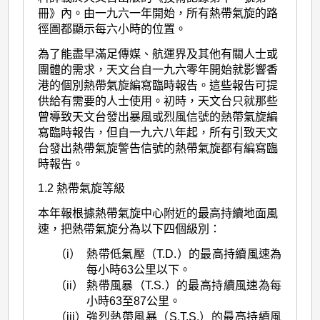
冊》內。由一九六一年開始，所有熱帶氣旋的路
徑圖都顯示每六小時的位置。
為了能盡早滿足傳媒、航運界及其他有關人士或
團體的需求，天文台自一九六零年開始就影響香
港的個別熱帶氣旋編寫臨時報告。這些報告可提
供給有需要的人士使用。初時，天文台只就那些
曾導致天文台發出暴風或烈風信號的熱帶氣旋編
寫臨時報告，但自一九六八年起，所有引致天文
台發出熱帶氣旋警告信號的熱帶氣旋都有編寫臨
時報告。
1.2 熱帶氣旋等級
本年報根據熱帶氣旋中心附近的最高持續地面風
速，把熱帶氣旋分為以下四個級別：
（i）
熱帶低氣壓（T.D.）的最高持續風速為
每小時63公里以下。
（ii）
熱帶風暴（T.S.）的最高持續風速為每
小時63至87公里。
（iii）
強烈熱帶風暴（S.T.S.）的最高持續風