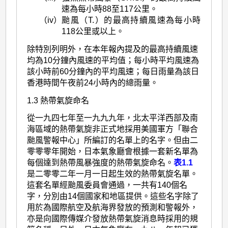
速為每小時88至117公里。
（iv）
颱風（T.）的最高持續風速為每小時
118公里或以上。
除特別列明外，在本年報內提及的最高持續風速
均為10分鐘內風速的平均值；每小時平均風速為
該小時前60分鐘內的平均風速；每日雨量為該日
香港時間午夜前24小時內的總雨量。
1.3 熱帶氣旋命名
從一九四七年至一九九九年，北太平洋西部及南
海區域的熱帶氣旋非正式地採用美國軍方「聯合
颱風警報中心」所編訂的名單上的名字。但由二
零零零年開始，日本氣象廳會根據一套新名單為
每個達到熱帶風暴強度的熱帶氣旋命名。
表1.1
是二零零二年一月一日起生效的熱帶氣旋名單。
這套名單經颱風委員會通過，一共有140個名
字，分別由14個國家和地區提供。這些名字除了
用於為國際航空及航海界發放的預測和警報外，
亦是向國際傳媒介發放熱帶氣旋消息時採用的規