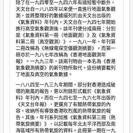
除了在一九四零至一九四六年有過短暫中斷外，
天文台自一八八四年以來便一直進行地面氣象觀
測，並將整理好的數據撮列於由天文台出版的
《氣象資料》年刊內。天文台在一九四七年開始
進行高空氣象觀測後，該年刊便分成兩冊：分別
是《氣象資料第一冊（地面觀測）》及《氣象資
料第二冊（高空觀測）》。一九八一年，年刊第
二冊改稱為《無線電探空儀觀測摘要》，而第一
冊亦於一九八七年改稱為《香港地面觀測年
報》。一九九三年，該兩刊物由一本名為《香港
氣象觀測摘要》的新刊物所取代。這份摘要載列
了地面及高空的氣象數據。
一八八四至一九三九年期間，部分對香港造成破
壞的颱風的報告，曾以附錄形式載於《氣象資
料》年刊內。而在一九四七至一九六七年出版的
《天文台年報》，更擴充了有關熱帶氣旋的內
容，收納所有導致香港吹烈風的熱帶氣旋的報
告。其後，年刊系列加推《氣象資料第三冊（熱
帶氣旋摘要）》，以記載每年北太平洋西部及南
海區域所有熱帶氣旋的資料。此冊第一期在一九