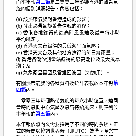
而本年報
第三節
是二零零三年影響香港的熱帶氣
旋的個別詳細報告，內容包括：
(a) 該熱帶氣旋對香港造成的影響；
(b) 發出熱帶氣旋警告信號的過程；
(c) 香港各地錄得的最高陣風風速及最高每小時
平均風速；
(d) 香港天文台錄得的最低海平面氣壓；
(e) 香港天文台及其他地方錄得的每日總雨量；
(f) 香港各潮汐測量站錄得的最高潮位及最大風暴
潮；及
(g) 氣象衛星雲圖及雷達回波圖（如適用）。
有關熱帶氣旋的各種資料及統計表載於本年報
第
四節
內。
二零零三年每個熱帶氣旋的每六小時位置，連同
當時的最低中心氣壓及最高持續風速，則表列於
本年報的
第五節
內。
本年報依照內文需要採用了不同的時間系統。正
式的時間以協調世界時（即UTC）為準。至於在