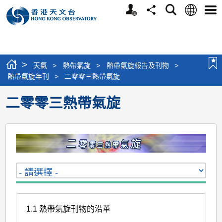
個
語
搜
分
選
人
言
尋
享
單
版
網
站
>
天氣
>
熱帶氣旋
>
熱帶氣旋報告及刊物
>
熱帶氣旋年刊
>
二零零三熱帶氣旋
二零零三熱帶氣旋
1.1 熱帶氣旋刊物的沿革