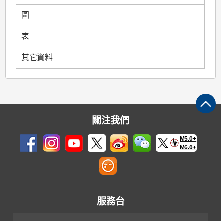
圖
表
其它資料
關注我們
M5.0+
M6.0+
服務台