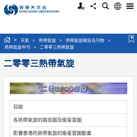
個
語
搜
分
選
人
言
尋
享
單
版
網
站
>
天氣
>
熱帶氣旋
>
熱帶氣旋報告及刊物
>
熱帶氣旋年刊
>
二零零三熱帶氣旋
二零零三熱帶氣旋
目錄
各熱帶氣旋的路徑圖及衛星雲圖
影響香港的熱帶氣旋的衛星雲圖動畫