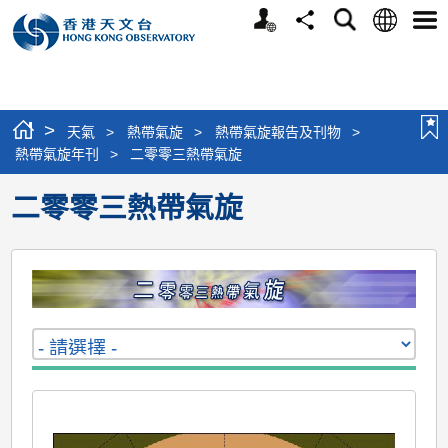
個
語
搜
分
選
人
言
尋
享
單
版
網
站
>
天氣
>
熱帶氣旋
>
熱帶氣旋報告及刊物
>
熱帶氣旋年刊
>
二零零三熱帶氣旋
二零零三熱帶氣旋