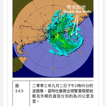
圖
二零零三年九月二日下午1時05分的雷達回
3.4.5
波圖像，當時杜鵑曾出現雙重眼壁結構。內
眼及外眼的直徑分別約為20公里及100公
里。