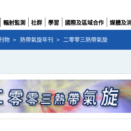
輻射監測
社群
學習
國際及區域合作
媒體及
展
展
展
展
展
開
開
開
開
開
刊物
>
熱帶氣旋年刊
>
二零零三熱帶氣旋