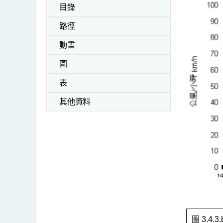
目錄
路徑
動畫
圖
表
其他資料
圖 3.4.