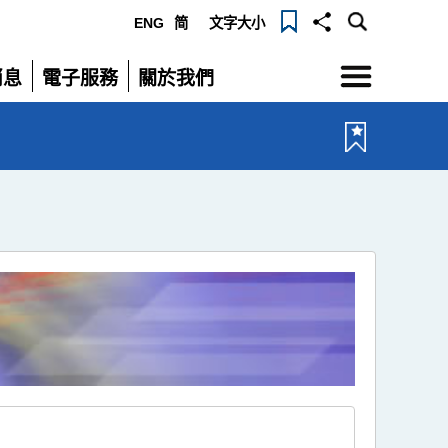
ENG
简
文字大小
選
消息
電子服務
關於我們
單
展
展
開
開