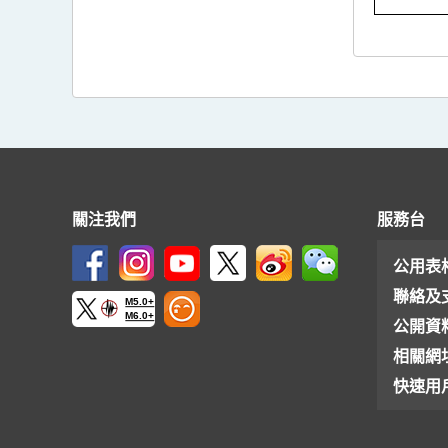
關注我們
服務台
公用表
聯絡及
M5.0+
M6.0+
公開資
相關網
快速用