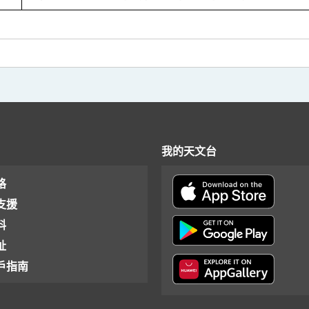
我的天文台
格
支援
料
址
戶指南