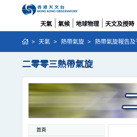
天氣
氣候
地球物理
天文及授時
展
展
展
展
開
開
開
開
>
天氣
>
熱帶氣旋
>
熱帶氣旋報告及
二零零三熱帶氣旋
首頁