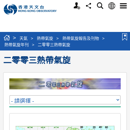
個
語
搜
分
選
人
言
尋
享
單
版
網
站
>
天氣
>
熱帶氣旋
>
熱帶氣旋報告及刊物
>
熱帶氣旋年刊
>
二零零三熱帶氣旋
二零零三熱帶氣旋