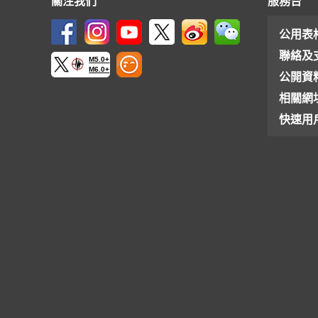
關注我們
服務台
公用表
聯絡及
M5.0+
M6.0+
公開資
相關網
快速用