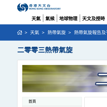
天氣
氣候
地球物理
天文及授時
展
展
展
展
開
開
開
開
>
天氣
>
熱帶氣旋
>
熱帶氣旋報告及
二零零三熱帶氣旋
首頁