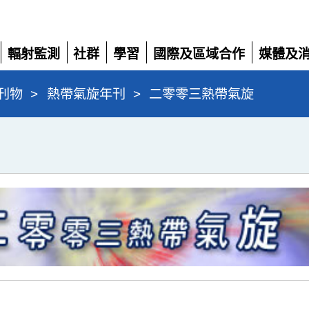
輻射監測
社群
學習
國際及區域合作
媒體及
展
展
展
展
展
開
開
開
開
開
刊物
>
熱帶氣旋年刊
>
二零零三熱帶氣旋