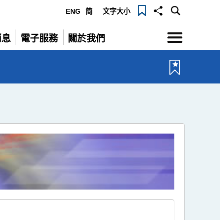
ENG
简
文字大小
選
消息
電子服務
關於我們
單
展
展
開
開