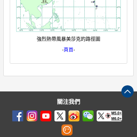
強烈熱帶風暴美莎克的路徑圖
-
頁首
-
關注我們
M5.0+
M6.0+