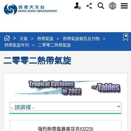
個
語
搜
分
選
人
言
尋
享
單
版
網
站
>
天氣
>
熱帶氣旋
>
熱帶氣旋報告及刊物
>
熱帶氣旋年刊
>
二零零二熱帶氣旋
二零零二熱帶氣旋
強烈熱帶風暴美莎克(0223)