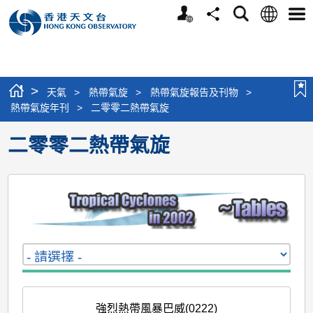
個
語
搜
分
選
人
言
尋
享
單
版
網
站
>
天氣
>
熱帶氣旋
>
熱帶氣旋報告及刊物
>
熱帶氣旋年刊
>
二零零二熱帶氣旋
二零零二熱帶氣旋
強烈熱帶風暴巴威(0222)