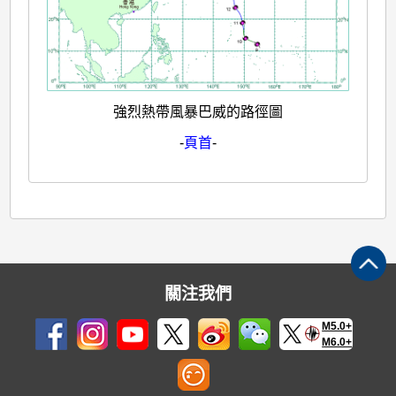
強烈熱帶風暴巴威的路徑圖
-
頁首
-
關注我們
M5.0+
M6.0+