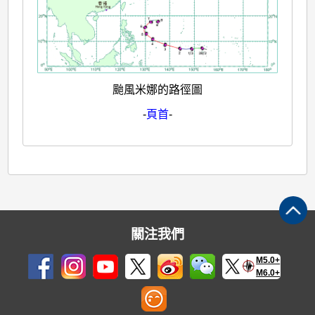
颱風米娜的路徑圖
-
頁首
-
關注我們
M5.0+
M6.0+