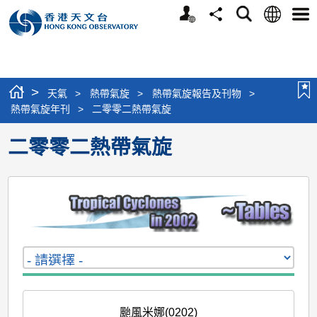
個
語
搜
分
選
人
言
尋
享
單
版
網
站
>
天氣
>
熱帶氣旋
>
熱帶氣旋報告及刊物
>
熱帶氣旋年刊
>
二零零二熱帶氣旋
二零零二熱帶氣旋
颱風米娜(0202)