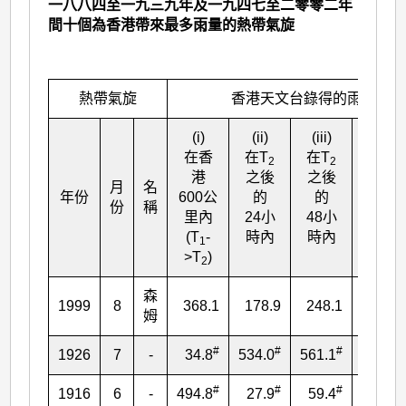
一八八四至一九三九年及一九四七至二零零二年
間十個為香港帶來最多雨量的熱帶氣旋
熱帶氣旋
香港天文台錄得的雨量(毫米
(i)
(ii)
(iii)
(iv)
在香
在T
在T
在T
2
2
2
港
之後
之後
之後
月
名
年份
600公
的
的
的
份
稱
里內
24小
48小
72小
(T
-
時內
時內
時內
1
>T
)
2
森
1999
8
368.1
178.9
248.1
248.4
姆
#
#
#
#
1926
7
-
34.8
534.0
561.1
562.2
#
#
#
#
1916
6
-
494.8
27.9
59.4
67.2