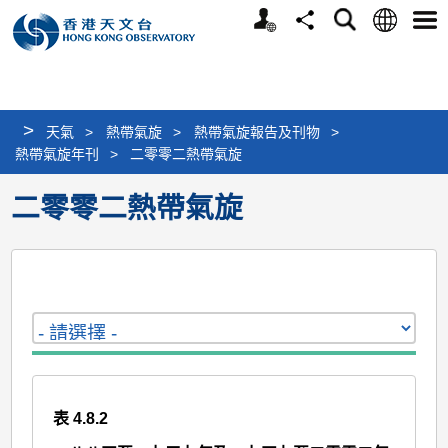
個
語
搜
分
選
人
言
尋
享
單
版
網
站
>
天氣
>
熱帶氣旋
>
熱帶氣旋報告及刊物
>
熱帶氣旋年刊
>
二零零二熱帶氣旋
二零零二熱帶氣旋
表 4.8.2