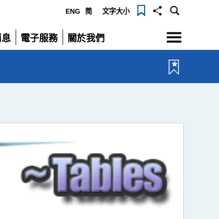
ENG
简
文字大小
選
消息
電子服務
關於我們
單
展
展
開
開