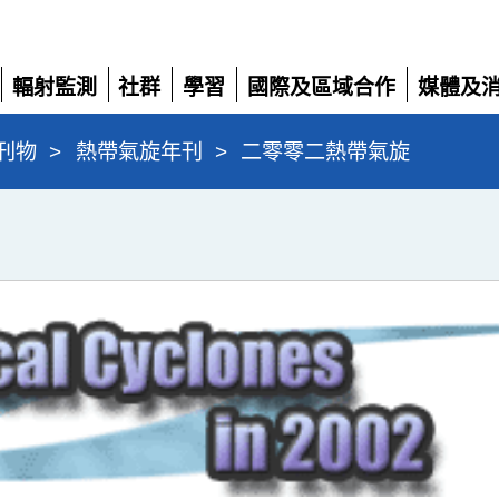
輻射監測
社群
學習
國際及區域合作
媒體及
展
展
展
展
展
開
開
開
開
開
刊物
>
熱帶氣旋年刊
>
二零零二熱帶氣旋