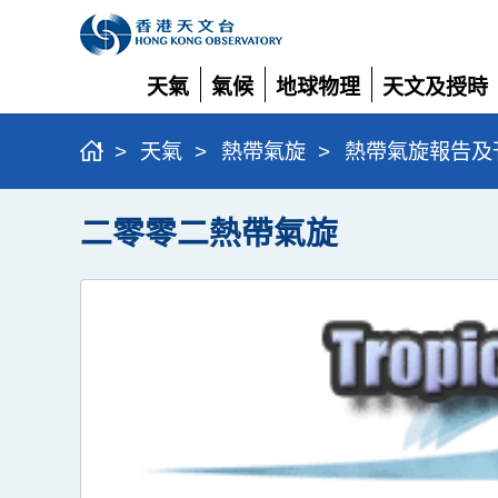
天氣
氣候
地球物理
天文及授時
展
展
展
展
開
開
開
開
>
天氣
>
熱帶氣旋
>
熱帶氣旋報告及
二零零二熱帶氣旋