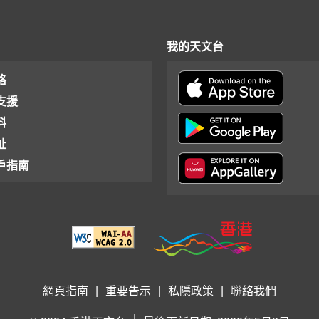
我的天文台
格
支援
料
址
戶指南
網頁指南
|
重要告示
|
私隱政策
|
聯絡我們
|