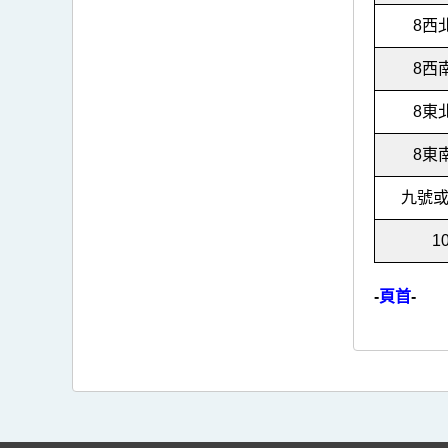
8
8
8
8
九號
1
-
頁首
-