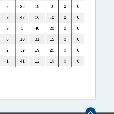
2
23
18
0
0
0
2
42
16
10
0
0
9
3
40
20
0
0
6
10
31
15
0
0
2
39
19
25
0
0
1
41
12
10
0
0