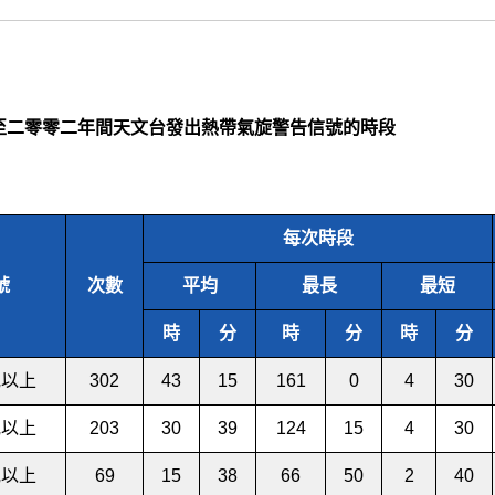
至二零零二年間天文台發出熱帶氣旋警告信號的時段
每次時段
號
次數
平均
最長
最短
時
分
時
分
時
分
或以上
302
43
15
161
0
4
30
或以上
203
30
39
124
15
4
30
或以上
69
15
38
66
50
2
40