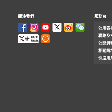
關注我們
服務台
公用表
聯絡及
M5.0+
M6.0+
公開資
相關網
快速用