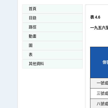
首頁
表 4.6
目錄
路徑
一九五六
動畫
圖
表
信
其他資料
一號
三號
八號