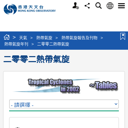
個
語
搜
分
選
人
言
尋
享
單
版
網
站
>
天氣
>
熱帶氣旋
>
熱帶氣旋報告及刊物
>
熱帶氣旋年刊
>
二零零二熱帶氣旋
二零零二熱帶氣旋