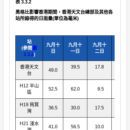
表 3.3.2
黑格比影響香港期間，香港天文台總部及其他各
站所錄得的日雨量(單位為毫米)
站
九月十
九月十
九月十
總雨
(參閱
圖
日
一日
二日
量
3.3.2
)
香港天文
39.5
17.8
106.3
49.0
台
H12 半山
52.5
62.0
8.5
123.0
區
H19 筲箕
36.5
30.0
17.5
84.0
灣
H21 淺水
41.0
56.5
10.0
107.5
灣