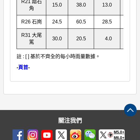
R21 踏石
15.0
38.0
13.0
66.0
角
R26 石崗
24.5
60.5
28.5
113.5
R31 大尾
30.0
20.5
4.0
54.5
篤
註 : [ ] 基於不齊全的每小時雨量數據。
-
頁首
-
關注我們
M5.0+
M6.0+