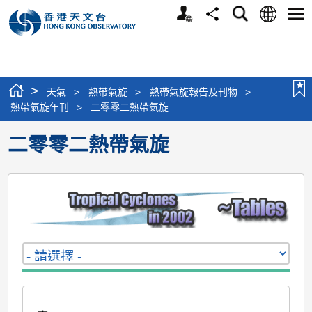
個
語
搜
分
選
人
言
尋
享
單
版
網
站
>
天氣
>
熱帶氣旋
>
熱帶氣旋報告及刊物
>
熱帶氣旋年刊
>
二零零二熱帶氣旋
二零零二熱帶氣旋