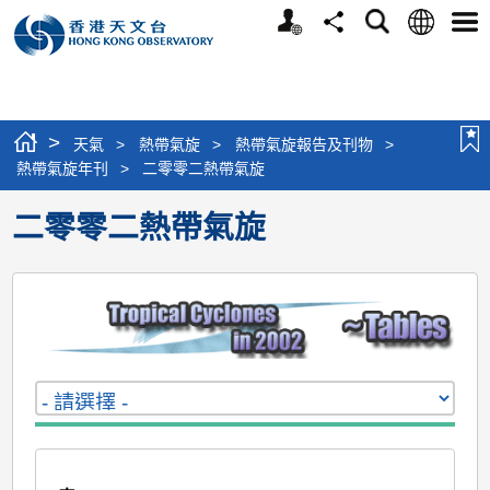
個
語
搜
分
選
人
言
尋
享
單
版
網
站
>
天氣
>
熱帶氣旋
>
熱帶氣旋報告及刊物
>
熱帶氣旋年刊
>
二零零二熱帶氣旋
二零零二熱帶氣旋