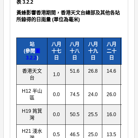
表 3.2.2
黃蜂影響香港期間，香港天文台總部及其他各站
所錄得的日雨量 (單位為毫米)
站
八月
八月
八月
八月
總雨
(參閱
圖
十七
十八
十九
二十
量
3.2.2
)
日
日
日
日
香港天文
51.6
26.8
14.6
94.0
1.0
台
H12 半山
0.0
74.5
24.0
26.0
124.5
區
H19 筲箕
0.0
50.5
25.5
16.0
92.0
灣
H21 淺水
0.5
46.5
25.0
13.5
85.5
灣