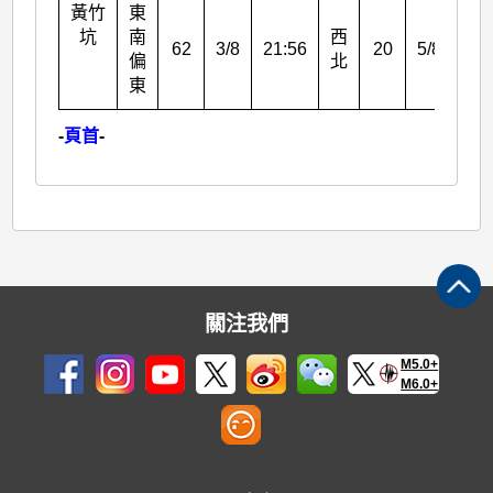
黃竹
東
坑
南
西
62
3/8
21:56
20
5/8
07:
偏
北
東
-
頁首
-
關注我們
M5.0+
M6.0+