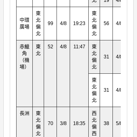
北
19
4/8
16:
東
東
中環
北
北
99
4/8
19:23
56
4/8
17:
廣場
偏
偏
北
北
赤鱲
東
52
4/8
11:47
東
角
北
北
31
4/8
12:
（機
偏
場）
北
東
北
31
4/8
13:
偏
北
長洲
東
西
北
北
70
3/8
18:35
38
5/8
07:
偏
偏
北
西