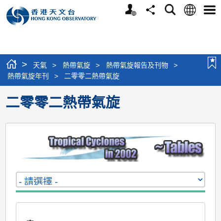
個
語
搜
分
選
人
言
尋
享
單
版
網
站
>
天氣
>
熱帶氣旋
>
熱帶氣旋報告及刊物
>
熱帶氣旋年刊
>
二零零二熱帶氣旋
二零零二熱帶氣旋