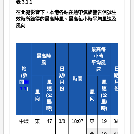
表 3.1.1
在北冕影響下，本港各站在熱帶氣旋警告信號生
效時所錄得的最高陣風、最高每小時平均風速及
風向
最高每
最高陣
小時
風
平均風
站
日
日
速
(參
期/
期/
時間
時
閱
圖
風
月
風
月
1.1
)
速
份
速
份
風
風
(公
(公
向
向
里/
里/
時)
時)
中環
東
47
3/8
18:07
東
19
3/8
22: