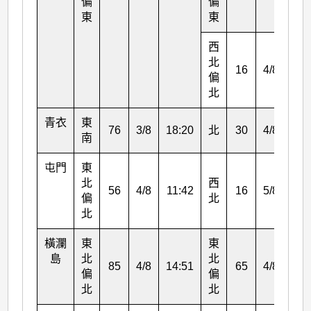
偏
偏
東
東
西
北
16
4/8
24:
偏
北
青衣
東
76
3/8
18:20
北
30
4/8
19:
南
屯門
東
北
西
56
4/8
11:42
16
5/8
07:
偏
北
北
橫瀾
東
東
島
北
北
85
4/8
14:51
65
4/8
15:
偏
偏
北
北