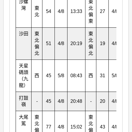
沙螺
東
灣
東
北
54
4/8
13:33
27
4/8
12:
北
偏
東
沙田
東
東
北
北
51
4/8
20:19
19
4/8
06:
偏
偏
北
北
天星
碼頭
西
45
5/8
08:43
西
31
5/8
09:
（九
龍）
打鼓
-
45
4/8
20:48
-
20
4/8
21:
嶺
大尾
東
東
篤
北
北
77
4/8
15:02
43
4/8
12:
偏
偏