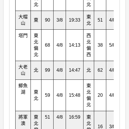
北
北
大帽
東
東
90
3/8
19:33
51
4/8
11:
山
北
塔門
東
西
北
北
68
4/8
14:13
38
5/8
05:
偏
偏
北
西
大老
北
99
4/8
14:47
北
62
4/8
17:
山
鯽魚
東
湖
東
北
59
4/8
15:48
20
4/8
16:
北
偏
北
將軍
東
51
4/8
16:59
東
澳
北
北
16
3/8
14: