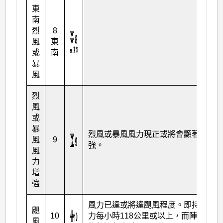
東
南
烈
8
風
東
或
南
暴
風
烈
風
或
暴
烈風或暴風風力現正或將會顯著增
風
9
強。
風
力
增
強
風力已達或將達颶風程度。即持續風
颶
10
力每小時118公里或以上，而陣風可
風