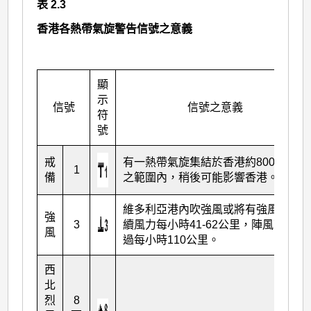
表 2.3
香港各熱帶氣旋警告信號之意義
顯
示
信號
信號之意義
符
號
戒
有一熱帶氣旋集結於香港約800公里
1
備
之範圍內，稍後可能影響香港。
維多利亞港內吹強風或將有強風，持
強
3
續風力每小時41-62公里，陣風可能超
風
過每小時110公里。
西
北
烈
8