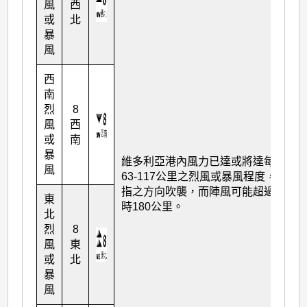
風
西
或
北
暴
風
西
南
烈
8
風
西
或
南
暴
維多利亞港內風力已達或將達每小時
風
63-117公里之烈風或暴風程度，由所
指之方向吹襲，而陣風可能超過每小
東
時180公里。
北
烈
8
風
東
或
北
暴
風