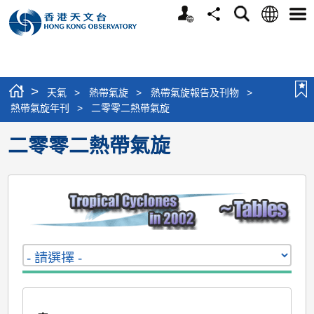
個
語
搜
分
選
人
言
尋
享
單
版
網
站
>
天氣
>
熱帶氣旋
>
熱帶氣旋報告及刊物
>
熱帶氣旋年刊
>
二零零二熱帶氣旋
二零零二熱帶氣旋