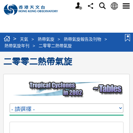
個
語
搜
分
選
人
言
尋
享
單
版
網
站
>
天氣
>
熱帶氣旋
>
熱帶氣旋報告及刊物
>
熱帶氣旋年刊
>
二零零二熱帶氣旋
二零零二熱帶氣旋