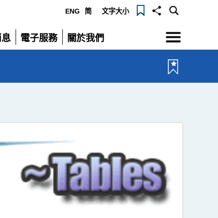
ENG
简
文字大小
選
消息
電子服務
關於我們
單
展
展
開
開