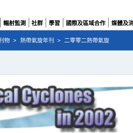
輻射監測
社群
學習
國際及區域合作
媒體及
展
展
展
展
展
開
開
開
開
開
刊物
>
熱帶氣旋年刊
>
二零零二熱帶氣旋