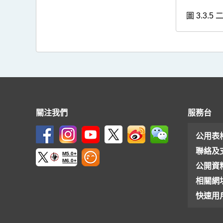
圖 3.3.5
關注我們
服務台
公用表
聯絡及
M5.0+
M6.0+
公開資
相關網
快速用