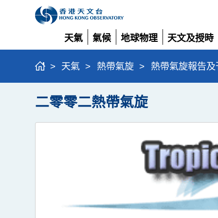
天氣
氣候
地球物理
天文及授時
展
展
展
展
開
開
開
開
>
天氣
>
熱帶氣旋
>
熱帶氣旋報告及
二零零二熱帶氣旋