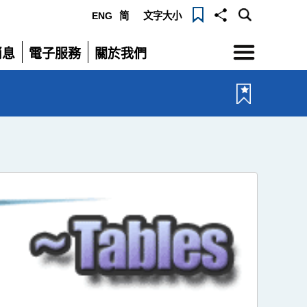
ENG
简
文字大小
選
消息
電子服務
關於我們
單
展
展
開
開