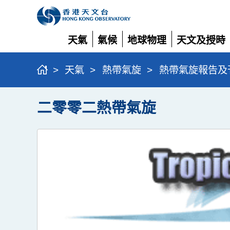
天氣
氣候
地球物理
天文及授時
展
展
展
展
開
開
開
開
>
天氣
>
熱帶氣旋
>
熱帶氣旋報告及
二零零二熱帶氣旋