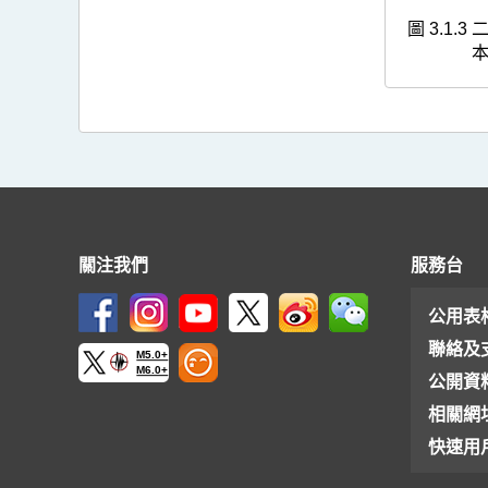
圖 3.1.3
本
關注我們
服務台
公用表
聯絡及
M5.0+
M6.0+
公開資
相關網
快速用