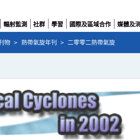
輻射監測
社群
學習
國際及區域合作
媒體及
展
展
展
展
展
開
開
開
開
開
刊物
>
熱帶氣旋年刊
>
二零零二熱帶氣旋