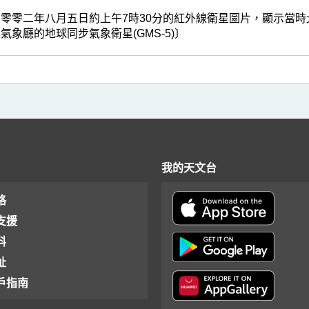
二零零二年八月五日約上午7時30分的紅外線衛星圖片，顯示當
氣象廳的地球同步氣象衛星(GMS-5)〕
我的天文台
格
支援
料
址
戶指南