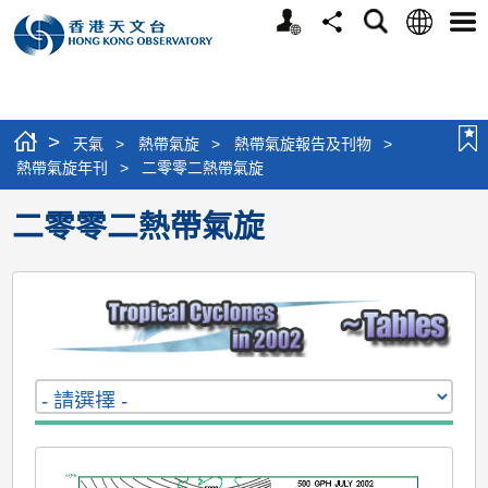
個
語
搜
分
選
人
言
尋
享
單
版
網
站
>
天氣
>
熱帶氣旋
>
熱帶氣旋報告及刊物
>
熱帶氣旋年刊
>
二零零二熱帶氣旋
二零零二熱帶氣旋