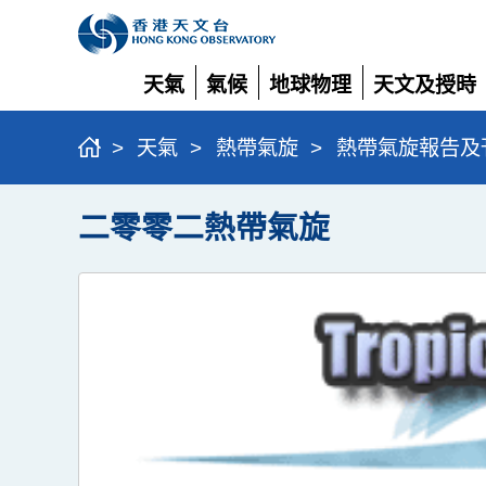
天氣
氣候
地球物理
天文及授時
展
展
展
展
開
開
開
開
>
天氣
>
熱帶氣旋
>
熱帶氣旋報告及
二零零二熱帶氣旋