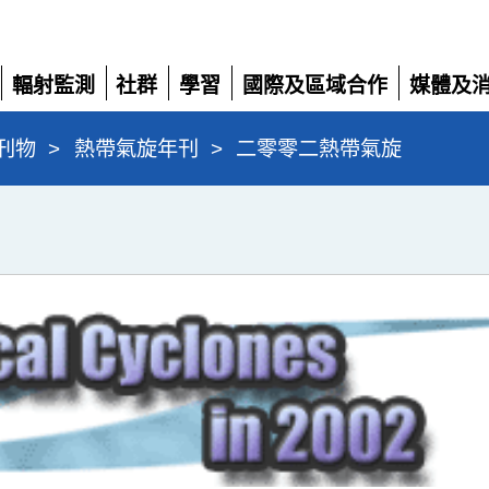
輻射監測
社群
學習
國際及區域合作
媒體及
展
展
展
展
展
開
開
開
開
開
刊物
>
熱帶氣旋年刊
>
二零零二熱帶氣旋