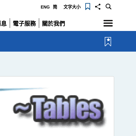
ENG
简
文字大小
選
消息
電子服務
關於我們
單
展
展
開
開