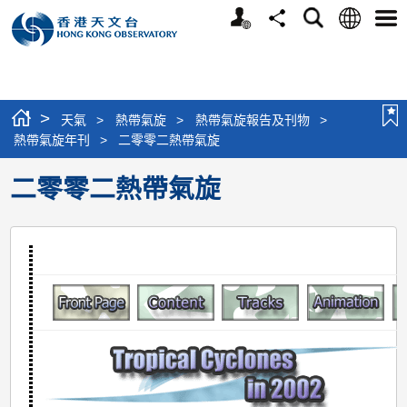
個
語
搜
分
選
人
言
尋
享
單
版
網
站
>
天氣
>
熱帶氣旋
>
熱帶氣旋報告及刊物
>
熱帶氣旋年刊
>
二零零二熱帶氣旋
二零零二熱帶氣旋