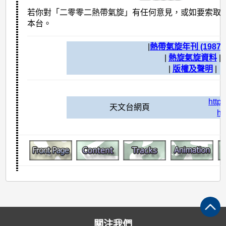
若你對「二零零二熱帶氣旋」有任何意見，或如要索取
本台。
|
熱帶氣旋年刊 (1987 - 
|
熱旋氣旋資料
|
|
版權及聲明
|
http
天文台網頁
ht
關注我們