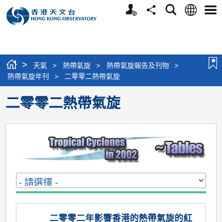
個
語
搜
分
選
人
言
尋
享
單
版
網
站
>
天氣
>
熱帶氣旋
>
熱帶氣旋報告及刊物
>
熱帶氣旋年刊
>
二零零二熱帶氣旋
二零零二熱帶氣旋
二零零二年影響香港的熱帶氣旋的紅