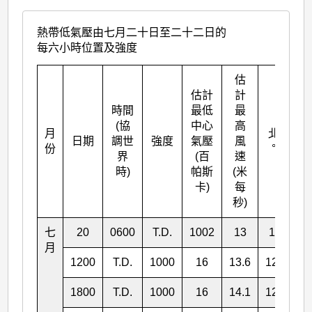
熱帶低氣壓由七月二十日至二十二日的
每六小時位置及強度
估
估計
計
時間
最低
最
(協
中心
高
月
北緯
日期
調世
強度
氣壓
風
份
° N
界
(百
速
時)
帕斯
(米
卡)
每
秒)
七
20
0600
T.D.
1002
13
13.1
月
1200
T.D.
1000
16
13.6
122.5
1800
T.D.
1000
16
14.1
122.1