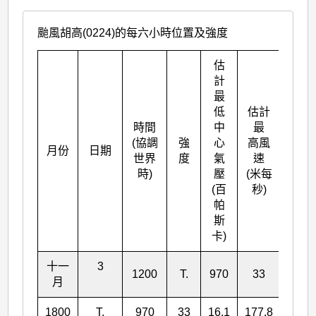
颱風胡高(0224)的每六小時位置及強度
估
計
最
低
估計
時間
中
最
(協調
強
心
高風
北緯
月份
日期
世界
度
氣
速
° N
時)
壓
(米每
(百
秒)
帕
斯
卡)
十一
3
1200
T.
970
33
15.8
月
1800
T.
970
33
16.1
177.8