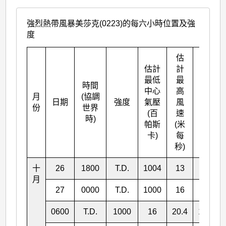
強烈熱帶風暴美莎克(0223)的每六小時位置及強
度
估
估計
計
最低
最
時間
中心
高
月
(協調
北緯
日期
強度
氣壓
風
份
世界
° N
(百
速
時)
帕斯
(米
卡)
每
秒)
十
26
1800
T.D.
1004
13
19.0
月
27
0000
T.D.
1000
16
19.3
0600
T.D.
1000
16
20.4
160.2