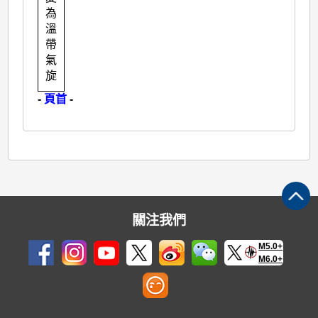
為
溫
帶
氣
旋
-
頁首
-
關注我們
M5.0+
M6.0+