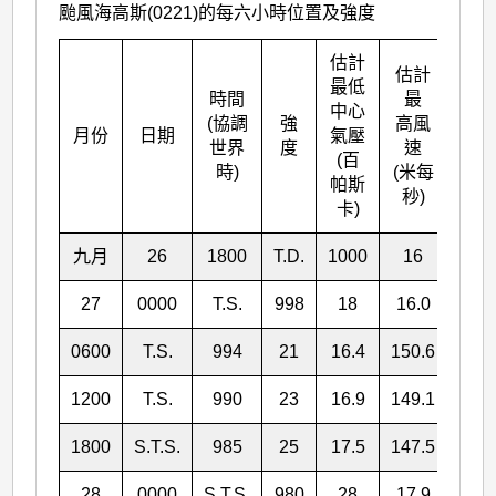
颱風海高斯(0221)的每六小時位置及強度
估計
估計
最低
時間
最
中心
(協調
強
高風
北
月份
日期
氣壓
世界
度
速
° N
(百
時)
(米每
帕斯
秒)
卡)
九月
26
1800
T.D.
1000
16
15.
27
0000
T.S.
998
18
16.0
152.
0600
T.S.
994
21
16.4
150.6
1200
T.S.
990
23
16.9
149.1
1800
S.T.S.
985
25
17.5
147.5
28
0000
S.T.S.
980
28
17.9
145.