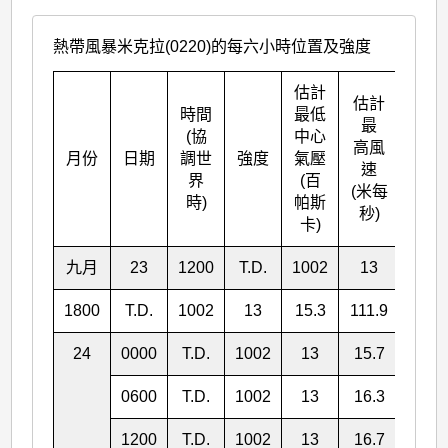
熱帶風暴米克拉(0220)的每六小時位置及強度
估計
估計
時間
最低
最
(協
中心
高風
北緯
月份
日期
調世
強度
氣壓
速
° N
界
(百
(米每
時)
帕斯
秒)
卡)
九月
23
1200
T.D.
1002
13
15.0
1800
T.D.
1002
13
15.3
111.9
24
0000
T.D.
1002
13
15.7
111.
0600
T.D.
1002
13
16.3
110.
1200
T.D.
1002
13
16.7
110.