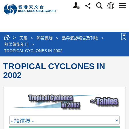
個
語
搜
分
選
人
言
尋
享
單
版
網
站
>
天氣
>
熱帶氣旋
>
熱帶氣旋報告及刊物
>
熱帶氣旋年刊
>
TROPICAL CYCLONES IN 2002
TROPICAL CYCLONES IN
2002