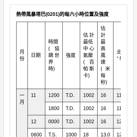
熱帶風暴塔巴(0201)的每六小時位置及強度
估
估計
計
時間
最低
最
(協
中心
高
月
北緯
日期
調世
強度
氣壓
風
份
° N
界
(百
速
時)
帕斯
(米
卡)
每
秒)
一
11
1200
T.D.
1002
16
11.4
月
1800
T.D.
1002
16
11.7
12
0000
T.D.
1002
16
12.3
0600
T.S.
1000
18
13.0
126.8