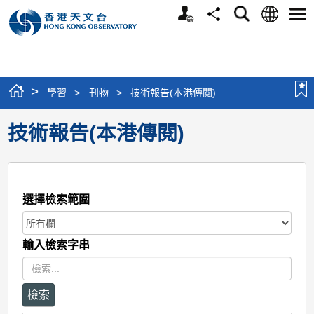
個
語
搜
分
選
人
言
尋
享
單
版
網
站
>
學習
>
刊物
>
技術報告(本港傳閱)
技術報告(本港傳閱)
選擇檢索範圍
輸入檢索字串
重
檢索
設