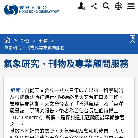
個
語
搜
分
選
人
言
尋
享
單
版
網
站
>
學習
>
刊物
>
氣象研究、刊物及專業顧問服務
氣象研究、刊物及專業顧問服務
引言：
自從天文台於一八八三年成立以來，科學觀測
及根據觀測所得進行研究始終是天文台的重要工作。
業務展開初期，天文台發表了「香港氣候」及「東洋
風暴誌」等研究報告。後者為首任台長杜伯赫博士
（Dr. Doberck）所撰，是探討遠東區颱風最早期論著
之一。
基於本地社會的需要，天氣預報及警報服務自一八八
四年開始已經成為天文台日常業務的焦點。為香港天