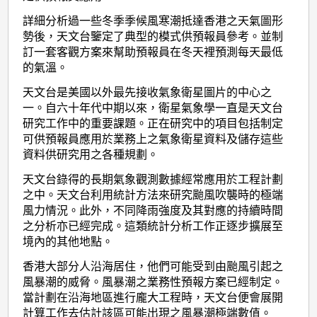
詳細分析過一些冬季季候風寒潮抵達香港之天氣圖形
勢後，天文台鑒定了典型的模式供預報員參考。並制
訂一套客觀方案來幫助預報員在冬天裡預測每天最低
的氣溫。
天文台是美國以外最先接收氣象衛星圖片的中心之
一。自六十年代中期以來，衛星氣象學一直是天文台
研究工作中的重要課題。正在研究中的項目包括制定
可供預報員應用於業務上之氣象衛星資料及儲存這些
資料供研究用之各種規劃。
天文台錄得的長期氣象觀測數據經常應用於工程計劃
之中。天文台利用統計方法來研究颱風吹襲時的極端
風力情況。此外，不同降雨強度及其對應的持續時間
之分析亦已經完成。這類統計分析工作正逐步擴展至
境內的其他地點。
香港大部分人沿海居住，他們可能受到由颱風引起之
風暴潮的威脅。風暴潮之業務性預報方案已經制定。
當計劃在沿海地區進行龐大工程時，天文台便會展開
計算工作去估計該區可能出現之風暴潮極端數值。