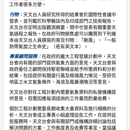
工作者很多方便。
刊物：
天文台人員研究所得的結果會於國際性會議中
發表，並刊載於科學雜誌內及印成部門之技術報告。
天文台亦定時出版觀測摘要，間中也發表有關重要天
氣過程之報告。在政府刊物銷售處可以購買到下列幾
本由天文台人員撰寫的普及刊物：「颱風」，「一股
熱帶氣旋之生命史」（祇有英文本）。
專業顧問服務：
在政府的龐大工程發展計劃中，天文
台會向有關的部門提供氣象方面的意見。天文台會與
政府委任之顧問保持緊密聯絡並給予所需資料和分析
結果，包括提供有關盛行風及極端風力情況、受研究
地區之水文氣象條件、海浪及風暴潮情況等意見。
天文台亦對在工程計劃內需要氣象資料的私營機構提
供意見，但需因應每項諮詢的工作量而酌量收費。
個別工程計劃需要長期收集大量資料及進行細緻的分
析。天文台會成立專責小組處理這些工作。在提供這
些服務時，天文台會與有關部門或機構詳細討論包括
解決問題的方案、工作進度表及收費等事宜。當協議