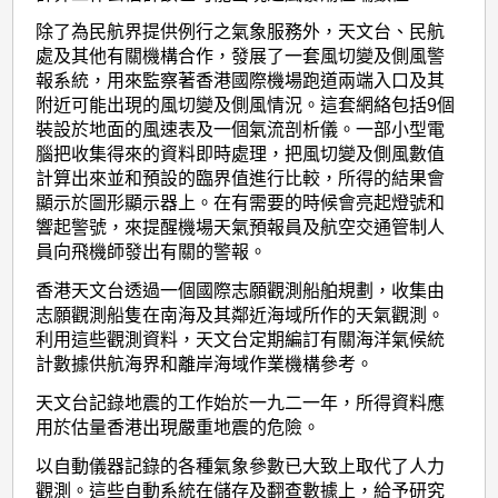
除了為民航界提供例行之氣象服務外，天文台、民航
處及其他有關機構合作，發展了一套風切變及側風警
報系統，用來監察著香港國際機場跑道兩端入口及其
附近可能出現的風切變及側風情況。這套網絡包括9個
裝設於地面的風速表及一個氣流剖析儀。一部小型電
腦把收集得來的資料即時處理，把風切變及側風數值
計算出來並和預設的臨界值進行比較，所得的結果會
顯示於圖形顯示器上。在有需要的時候會亮起燈號和
響起警號，來提醒機場天氣預報員及航空交通管制人
員向飛機師發出有關的警報。
香港天文台透過一個國際志願觀測船舶規劃，收集由
志願觀測船隻在南海及其鄰近海域所作的天氣觀測。
利用這些觀測資料，天文台定期編訂有關海洋氣候統
計數據供航海界和離岸海域作業機構參考。
天文台記錄地震的工作始於一九二一年，所得資料應
用於估量香港出現嚴重地震的危險。
以自動儀器記錄的各種氣象參數已大致上取代了人力
觀測。這些自動系統在儲存及翻查數據上，給予研究