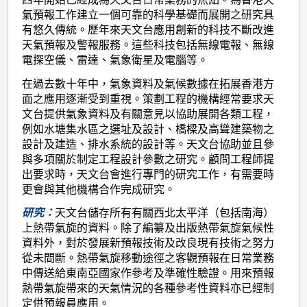
氣預報工作建立一個可靠的科學基礎而展開之研究具
有悠久傳統。歷年來天文台應用創新的科技不斷改進
天氣預報及警報服務。這些科技包括無線電報、無線
電探空儀、雷達、氣象衛星及電腦等。
在過去數十年中，氣象資料及氣候數據在拓展香港方
面之應用逐漸受到重視。策劃工程的機構經常要求天
文台提供氣象資料及有關意見以協助展開各類工程，
例如水塘集水區之選址及設計、橋樑及高聳建築物之
設計及建造、排水系統的設計等。天文台協助並且參
與多項關於制定工程設計參數之研究。顧問工程師提
出要求時，天文台會進行專門的研究工作，有需要時
更會與其他機構合作完成研究。
研究：
天文台儲存所有有關西北太平洋（包括南海）
上熱帶氣旋的資料。除了編纂及出版熱帶氣旋氣候性
資料外，對於發展新預報技術及改良現有技術之努力
從未間斷。熱帶氣旋移動途徑之客觀預報在日常業務
中傳送給東南亞國家作參考及準確性驗證。用來預報
熱帶氣旋帶來的天氣情況的各種參考性資料亦已經制
定供預報員應用。