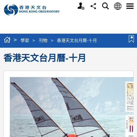
個
語
搜
分
選
人
言
尋
享
單
版
網
站
>
學習
>
刊物
>
香港天文台月曆-十月
香港天文台月曆-十月