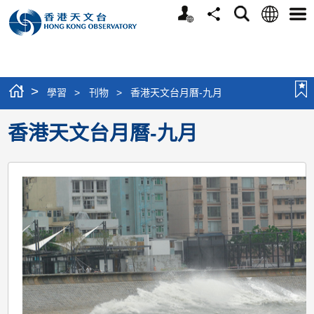
個
語
搜
分
選
人
言
尋
享
單
版
網
站
>
學習
>
刊物
>
香港天文台月曆-九月
香港天文台月曆-九月