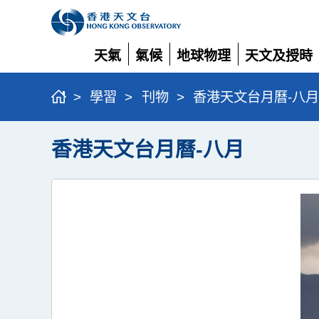
天氣
氣候
地球物理
天文及授時
展
展
展
展
開
開
開
開
>
學習
>
刊物
>
香港天文台月曆-八月
香港天文台月曆-八月