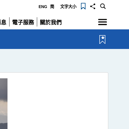
ENG
简
文字大小
選
消息
電子服務
關於我們
單
展
展
開
開