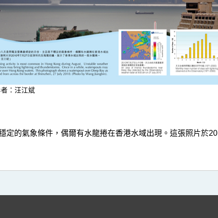
影者：汪江斌
定的氣象條件，偶爾有水龍捲在香港水域出現。這張照片於201