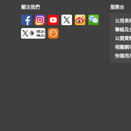
關注我們
服務台
公用表
聯絡及
M5.0+
M6.0+
公開資
相關網
快速用