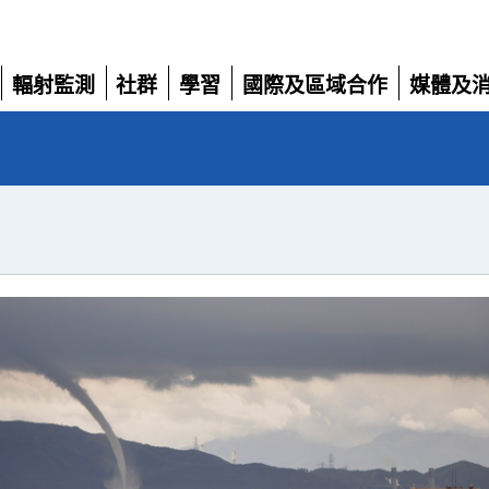
輻射監測
社群
學習
國際及區域合作
媒體及
展
展
展
展
展
開
開
開
開
開