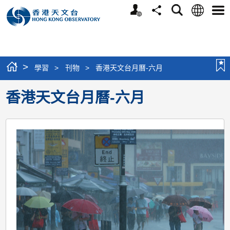
個
語
搜
分
選
人
言
尋
享
單
版
網
站
>
學習
>
刊物
>
香港天文台月曆-六月
香港天文台月曆-六月