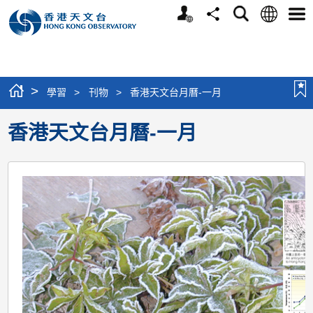
個
語
搜
分
選
人
言
尋
享
單
版
網
站
>
學習
>
刊物
>
香港天文台月曆-一月
香港天文台月曆-一月