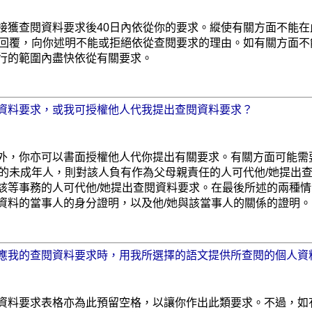
接獲查閱資料要求後40日內依從你的要求。縱使有關方面不能
內回覆，向你述明不能或拒絕依從查閱要求的理由。如有關方面不
行的範圍內盡快依從有關要求。
資料要求，或我可授權他人代我提出查閱資料要求？
外，你亦可以書面授權他人代你提出有關要求。有關方面可能需
下的未成年人，則對該人負有作為父母親責任的人可代他/她提出
該等事務的人可代他/她提出查閱資料要求。在最後所述的兩種
資料的當事人的身分證明，以及他/她與該當事人的關係的證明。
應我的查閱資料要求時，用我所選擇的語文提供所查閱的個人資
資料要求表格亦為此預留空格，以讓你作出此類要求。不過，如