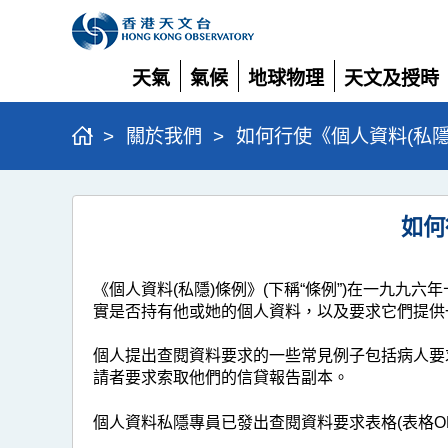
天氣
氣候
地球物理
天文及授時
展
展
展
展
開
開
開
開
>
關於我們
>
如何行使《個人資料(私
如
如何
何
行
《個人資料(私隱)條例》(下稱“條例”)在一九
使
實是否持有他或她的個人資料，以及要求它們提供
《個
個人提出查閱資料要求的一些常見例子包括病人要
人
請者要求索取他們的信貸報告副本。
資
料
個人資料私隱專員已發出查閱資料要求表格(表格OP