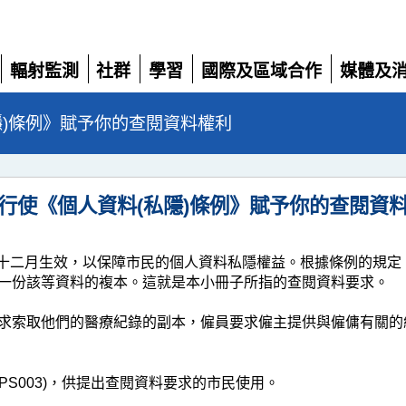
輻射監測
社群
學習
國際及區域合作
媒體及
展
展
展
展
展
開
開
開
開
開
隱)條例》賦予你的查閱資料權利
行使《個人資料(私隱)條例》賦予你的查閱資
九六年十二月生效，以保障市民的個人資料私隱權益。根據條例的規
一份該等資料的複本。這就是本小冊子所指的查閱資料要求。
求索取他們的醫療紀錄的副本，僱員要求僱主提供與僱傭有關的
S003)，供提出查閱資料要求的市民使用。