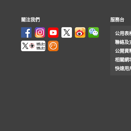
關注我們
服務台
公用表
聯絡及
M5.0+
M6.0+
公開資
相關網
快速用