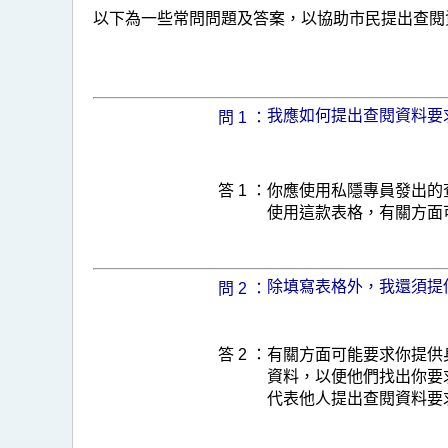
(私
以下為一些常問問題及答案，以協助市民提出查閱
隱)
條
例》
我應如何提出查閱資料要
問 1 ：
賦
予
你
答 1 ：
你應使用私隱專員發出的
使用這款表格，有關方面
的
查
閱
除填寫表格外，我還須提
問 2 ：
資
料
答 2 ：
有關方面可能要求你提供
權
資料，以便他們找出你要
代表他人提出查閱資料要
利