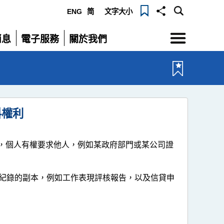
ENG
简
文字大小
選
消息
電子服務
關於我們
單
展
展
開
開
料權利
定，個人有權要求他人，例如某政府部門或某公司證
紀錄的副本，例如工作表現評核報告，以及信貸申