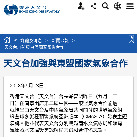
個
語
搜
分
選
人
言
尋
享
單
版
網
站
>
媒體及消息
>
新聞公報
>
天文台加強與東盟國家氣象合作
天文台加強與東盟國家氣象合作
2018年9月13日
香港天文台（天文台）台長岑智明昨日（九月十二
日）在南寧出席第二屆中國——東盟氣象合作論壇，
就推出由天文台及中國氣象局共同開發的世界氣象組
織全球多災種預警系統亞洲版本（GMAS-A）發表主題
演講。他並代表天文台分別與越南水文氣象局和緬甸
氣象及水文局簽署諒解備忘錄和合作備忘錄。