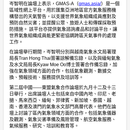
岑智明在論壇上表示，GMAS-A（
gmas.asia/
）是一個
區域性網上平台，用於匯集亞洲地區官方氣象服務機
構發出的天氣警告，以支援世界氣象組織成員應對及
預防自然災害；並提醒公眾、旅遊人士和傳媒採取預
防措施。 該平台亦提供氣象諮詢產品和討論平台，讓
世界氣象組織成員能更緊密協調跨區天氣事件的處理
工作。
在論壇舉行期間，岑智明分別與越南氣象水文局署理
局長Tran Hong Thai簽署諒解備忘錄，以及與緬甸氣象
及水文局局長Kyaw Moe Oo博士簽署合作備忘錄，加
強在氣象領域方面的合作，包括氣象觀測、數據交
換、預報技術、服務提供及培訓等。
第二屆中國——東盟氣象合作論壇於九月十二及十三
日舉行，出席論壇人士包括來自中國內地、印尼、老
撾、馬來西亞、緬甸、菲律賓、新加坡、泰國、越
南、香港及澳門的氣象水文部門高層代表。他們在論
壇上討論了區內氣象領域方面的合作，包括氣象儀器
及觀測、氣象災害準備及風險管理、航空氣象服務、
氣候服務、研究、培訓和教育等。