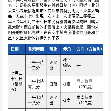
表一）是指火星衝發生在其近日點（註）附近，此刻
火星也是最接近地球，看起來會特別明亮。火星大衝
每十五或十七年出現一次，上一次出現是二零零三
年。今年七月二十七日市民有機會再次以肉眼目睹火
星大衝。而在前後的多個晚上，火星將會是一顆份外
明亮的橙紅色光點，在夜空中其亮度僅次於月亮和金
星。火星大衝的詳情列於下表：
日期
香港時間
現象
仰角
方向（方位角）
地平
下午一時
火星
線以
—
十三分
衝
下
七月二
十七日
下午七時
西北偏西
（星期
日落
-1度
零六分
（291度）
五）
下午七時
火星
東南偏東
-1度
十八分
出
（117度）