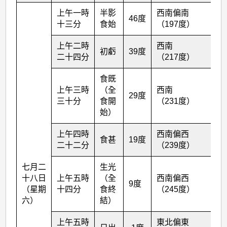
上午一時
半影
西南偏南
46度
十三分
食始
（197度）
上午二時
西南
初虧
39度
二十四分
（217度）
食既
上午三時
（全
西南
29度
三十分
食開
（231度）
始）
上午四時
西南偏西
食甚
19度
二十二分
（239度）
七月二
生光
十八日
上午五時
（全
西南偏西
9度
（星期
十四分
食終
（245度）
六）
結）
上午五時
東北偏東