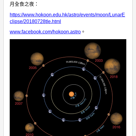
月全食之夜：
https://www.hokoon.edu.hk/astro/events/moon/LunarE
clipse/20180728tle.html
www.facebook.com/hokoon.astro
。