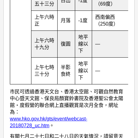
日出
-1度
五十三分
（69度）
上午六時
西南偏西
月落
-1度
正
（250度）
地平
上午六時
復圓
線以
—
十九分
下
地平
上午七時
半影
線以
—
三十分
食終
下
市民可透過香港天文台、香港太空館、可觀自然教育
中心暨天文館、保良局顏寶鈴書院及香港聖公會太陽
館‧度假營的聯合網上直播觀賞是次月全食，網址
為：
www.hko.gov.hk/gts/event/webcast-
20180728_uc.htm
。
有關七月二十七日和二十八日的天氣情況，請留意天