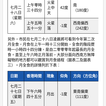
火星
上午零時
南
七月二
上中
42度
三十四分
（180度）
十八日
天
（星期
六）
上午五時
火星
西南偏西
-1度
五十一分
落
（242度）
另外，市民在七月二十八日凌晨將可看到今年第二次
月全食，月食在上午一時十三分開始，全食的階段歷
時一小時四十四分鐘，是自二零零零年起最長的月全
食。直至上午六時正月落前，大部分面向西南方無障
礙物的地方都可以觀賞到月食過程（圖表二及圖表
三）。月全食的詳情列於下表：
日期
香港時間
現象
仰角
方向（方位角）
七月二
十七日
下午六時
東南偏東
月出
-1度
（星期
四十五分
（111度）
五）