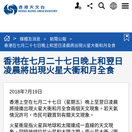
個
語
搜
分
選
人
言
尋
享
單
版
網
站
>
媒體及消息
>
新聞公報
>
香港在七月二十七日晚上和翌日凌晨將出現火星大衝和月全食
香港在七月二十七日晚上和翌日
凌晨將出現火星大衝和月全食
2018年7月19日
香港上空在七月二十七日（星期五）晚上至翌日凌晨
將接連出現火星大衝和月全食兩個天文現象。若天氣
情況許可，市民可觀賞到有關天文現象。
火星衝是指火星與地球和太陽連成一直線的天文現
象，同時地球位於火星和太陽之間。而火星大衝（圖