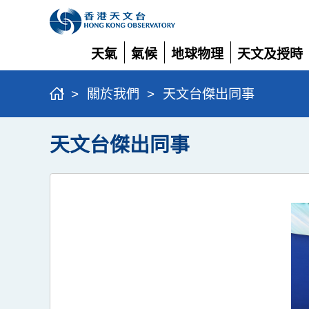
天氣
氣候
地球物理
天文及授時
展
展
展
展
開
開
開
開
>
關於我們
>
天文台傑出同事
天文台傑出同事