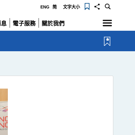
ENG
简
文字大小
選
消息
電子服務
關於我們
單
展
展
開
開