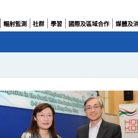
輻射監測
社群
學習
國際及區域合作
媒體及
展
展
展
展
展
開
開
開
開
開