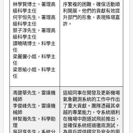
林學賢博士，署理高
序繁複的困難，確保活動順
級科學主任
利開展。他們的貢獻有效提
何宇恒先生，署理高
升部門的形象，表現殊堪嘉
級科學主任
許。
蔡子淳先生，署理高
級科學主任
譚曉晴博士，科學主
任
梁麗儷小姐，科學主
任
梁恩瑜小姐，科學主
任
馮健華先生，雷達機
這組同事在開發及更新機場
械師
氣象觀測系統的工作中作出
李俊峰先生，雷達機
了重大貢獻。團隊憑藉其卓
械師
越的專業能力，令系統順利
林智瀚先生，科學助
在機場中跑道試飛前推出，
理
並確保系統經過徹底測試，
吳冠亨先生，系統分
為用戶提供穩定及安全的用