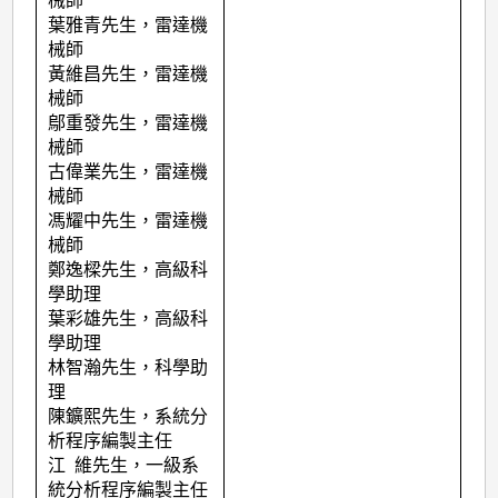
械師
葉雅青先生，雷達機
械師
黃維昌先生，雷達機
械師
鄔重發先生，雷達機
械師
古偉業先生，雷達機
械師
馮耀中先生，雷達機
械師
鄭逸樑先生，高級科
學助理
葉彩雄先生，高級科
學助理
林智瀚先生，科學助
理
陳鑛熙先生，系統分
析程序編製主任
江
維先生，一級系
統分析程序編製主任