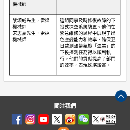
機械師
黎頌威先生，雷達
這組同事及時修復故障的下
機械師
投式探空系統裝置。他們在
宋志豪先生，雷達
緊急維修的過程中展現了出
機械師
色應變能力和效率，確保翌
日監測熱帶氣旋「潭美」的
下投探測任務得以順利執
行。他們的貢獻提高了部門
的效率，表現殊堪讚賞。
關注我們
M5.0+
M6.0+