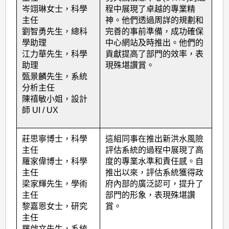
岑翊琳女士，科學
程中展現了卓越的專業精
主任
神。他們透過周詳的規劃和
劉智勇先生，總科
完善的事前準備，成功確保
學助理
中心網站及時推出。他們的
江力華先生，科學
貢獻提高了部門的效率，表
助理
現殊堪讚賞。
甄景麟先生，系統
分析主任
陳禧敏小姐，設計
師 UI / UX
莊思寧博士，科學
這組同事在推出新洪水風險
主任
評估系統的過程中展現了高
羅家偉博士，科學
度的專業水準和責任感。自
主任
推出以來，評估系統獲得政
梁家輝先生，學術
府內部的廣泛認可，提升了
主任
部門的形象，表現殊堪讚
黎嘉恩女士，研究
賞。
主任
羅啟文先生，系統