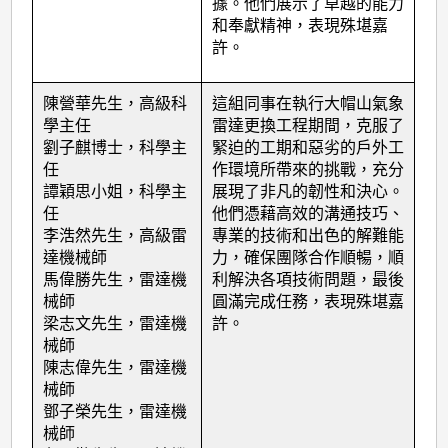
出
據。他們展示了卓越的能力
和奉獻精神，表現殊堪嘉
同
許。
事
(2024
陳營華先生，高級科
這組同事在執行大帽山氣象
年
學主任
雷達更換工程期間，克服了
劉子麒博士，科學主
緊迫的工期和惡劣的戶外工
度)
任
作環境所帶來的挑戰，充分
譚穎思小姐，科學主
展現了非凡的韌性和決心。
任
他們憑藉高效的溝通技巧、
李浩然先生，高級雷
專業的技術和出色的解難能
達機械師
力，確保團隊合作順暢，順
馬偉勝先生，雷達機
利解決各項技術問題，最後
械師
圓滿完成任務，表現殊堪嘉
梁志文先生，雷達機
許。
械師
陳志偉先生，雷達機
械師
鄧子榮先生，雷達機
械師