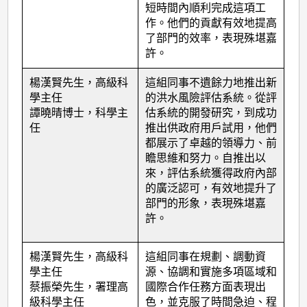
短時間內順利完成這項工
作。他們的貢獻有效地提高
了部門的效率，表現殊堪嘉
許。
楊漢賢先生，高級科
這組同事不遺餘力地推出新
學主任
的洪水風險評估系統。從評
譚曉晴博士，科學主
估系統的開發研究，到成功
任
推出供政府用戶試用，他們
都展示了卓越的領導力、前
瞻思維和努力。自推出以
來，評估系統獲得政府內部
的廣泛認可，有效地提升了
部門的形象，表現殊堪嘉
許。
楊漢賢先生，高級科
這組同事在規劃、調動資
學主任
源、協調和實施多項區域和
蔡振榮先生，署理高
國際合作任務方面表現出
級科學主任
色，並克服了時間急迫、程