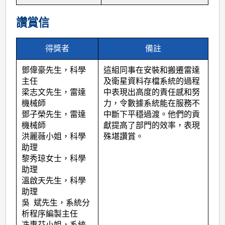
讚賞信
得獎者
備註
鄧偉豪先生，科學
這組同事在安裝和搬遷雷達
主任
及衛星資料存檔系統的過程
梁志文先生，雷達
中表現出高度的責任感和努
機械師
力，令數據系統能在服務不
鄧子榮先生，雷達
中斷下平穩過渡。他們的貢
機械師
獻提高了部門的效率，表現
洪麗薇小姐，科學
殊堪讚賞。
助理
黎秀琼女士，科學
助理
溫啟天先生，科學
助理
吳 斌先生，系統分
析程序編製主任
冼惠芬小姐，系統