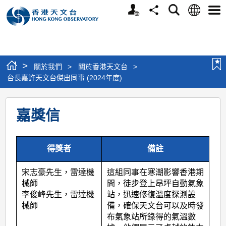
個
語
搜
分
選
人
言
尋
享
單
版
網
站
>
關於我們
>
關於香港天文台
>
台長嘉許天文台傑出同事 (2024年度)
台
嘉獎信
長
嘉
許
得獎者
備註
天
宋志豪先生，雷達機
這組同事在寒潮影響香港期
文
械師
間，徒步登上昂坪自動氣象
台
李俊峰先生，雷達機
站，迅速修復溫度探測設
械師
備，確保天文台可以及時發
傑
布氣象站所錄得的氣溫數