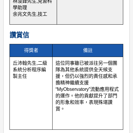
林浚鋒先生
,
見習科
學助理
余兆文先生
,
技工
讚賞信
得獎者
備註
丘沛翰先生
,
二級
這位同事雖已被派往另一個團
系統分析程序編
隊為其他系統提供全天候支
製主任
援，但仍以強烈的責任感和承
擔精神繼續支援
“
MyObservatory
”流動應用程式
的運作。他的貢獻提升了部門
的形象和效率，表現殊堪讚
賞。