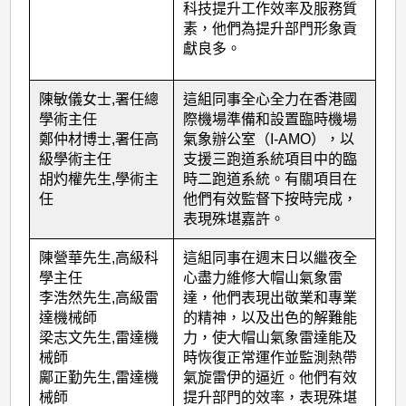
科技提升工作效率及服務質
素，他們為提升部門形象貢
獻良多。
陳敏儀女士
,
署任總
這組同事全心全力在香港國
學術主任
際機場準備和設置臨時機場
鄭仲材博士
,
署任高
氣象辦公室（
I-AMO
），以
級學術主任
支援三跑道系統項目中的臨
胡灼權先生
,
學術主
時二跑道系統。有關項目在
任
他們有效監督下按時完成，
表現殊堪嘉許。
陳營華先生
,
高級科
這組同事在週末日以繼夜全
學主任
心盡力維修大帽山氣象雷
李浩然先生
,
高級雷
達，他們表現出敬業和專業
達機械師
的精神，以及出色的解難能
梁志文先生
,
雷達機
力，使大帽山氣象雷達能及
械師
時恢復正常運作並監測熱帶
鄺正勤先生
,
雷達機
氣旋雷伊的逼近。他們有效
械師
提升部門的效率，表現殊堪