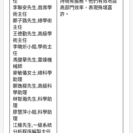
出
任
持現有服務。他們有效地提
李聯安先生
,
首席學
高部門效率，表現殊堪嘉
同
術主任
許。
事
鄭子路先生
,
總學術
主任
(2022
王德勤先生
,
高級學
年
術主任
度)
李曉炘小姐
,
學術主
任
馮健華先生
,
雷達機
械師
麥敏儀女士
,
總科學
助理
鄭逸樑先生
,
高級科
學助理
林智瀚先生
,
科學助
理
廖慧萍小姐
,
科學助
理
江維先生
,
一級系統
分析程序編製主任