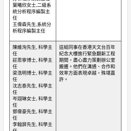
葉曦欣女士
,
二級系
統分析程序編製主
任
王偉森先生
,
系統分
析程序編製主任
陳維洵先生
,
科學主
這組同事在香港天文台百年
任
紀念大樓進行緊急翻新工程
莊思寧博士
,
科學主
期間，盡心盡力策劃辦公室
任
搬遷。他們在溝通、合作和
梁浩明博士
,
科學主
效率方面表現卓越，殊堪嘉
任
許。
沈志泰先生
,
科學主
任
岑翊琳女士
,
科學主
任
鄧偉豪先生
,
科學主
任
李翰屏先生
,
科學主
任