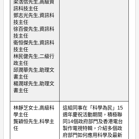
梁浩信先生
,
高級資
訊科技主任
鄧志光先生
,
資訊科
技主任
徐百俊先生
,
資訊科
技主任
衛恒傑先生
,
資訊科
技主任
林民健先生
,
二級行
政主任
邱潤華先生
,
助理文
書主任
楊潤球先生
,
助理文
書主任
林靜芝女士
,
高級科
這組同事在「科學為民」
15
學主任
週年慶祝活動期間，積極聯
龔穎恒先生
,
科學主
同
14
個政府部門及香港電台
任
製作電視特輯，介紹多個政
府部門如何應用科學及最新