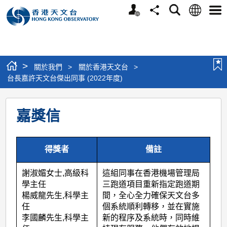
個
語
搜
分
選
人
言
尋
享
單
版
網
站
>
關於我們
>
關於香港天文台
>
台長嘉許天文台傑出同事 (2022年度)
台
嘉獎信
長
嘉
許
得獎者
備註
天
謝淑媚女士
,
高級科
這組同事在香港機場管理局
文
學主任
三跑道項目重新指定跑道期
台
楊威龍先生
,
科學主
間，全心全力確保天文台多
任
個系統順利轉移，並在實施
傑
李國麟先生
,
科學主
新的程序及系統時，同時維