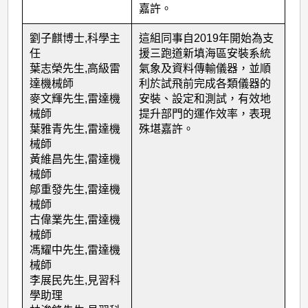
嘉許。
劉子麒博士
,
科學主
這組同事自
2019
年開始為支
任
援三跑道新填海區安裝系統
葉志榮先生,高級雷
氣象及資料傳輸儀器，並順
達機械師
利於試飛前完成各類儀器的
麥文輝先生
,
雷達機
安裝、設定和測試，有效地
械師
提升部門的運作效率，表現
葉雅青先生
,
雷達機
殊堪嘉許。
械師
黃維昌先生
,
雷達機
械師
鄔重發先生
,
雷達機
械師
古偉業先生
,
雷達機
械師
馮耀中先生
,
雷達機
械師
李展民先生
,
見習科
學助理