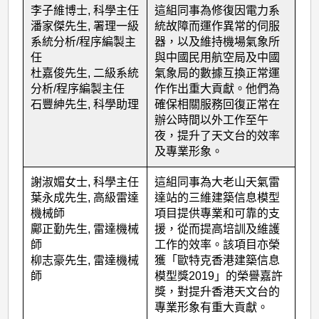
李子維博士, 科學主任
這組同事為修復因電力系
潘家傑先生, 署理一級
統故障而運作異常的伺服
系統分析/程序編製主
器，以及維持機場氣象所
任
與中國民用航空局及中國
杜嘉俊先生, 二級系統
氣象局的數據互換正常運
分析/程序編製主任
作作出重大貢獻。他們為
石豐紳先生, 科學助理
確保相關服務回復正常在
辦公時間以外工作至午
夜，提升了天文台的效率
及專業形象。
謝淑媚女士, 科學主任
這組同事為大老山天氣雷
葉永成先生, 高級雷達
達站的三維建築信息模型
機械師
項目提供專業和可靠的支
鄺正勤先生, 雷達機械
援，從而提高培訓及維護
師
工作的效率。該項目亦榮
柳志豪先生, 雷達機械
獲「歐特克香港建築信息
師
模型獎2019」的榮譽嘉許
獎，對提升香港天文台的
專業形象有重大貢獻。