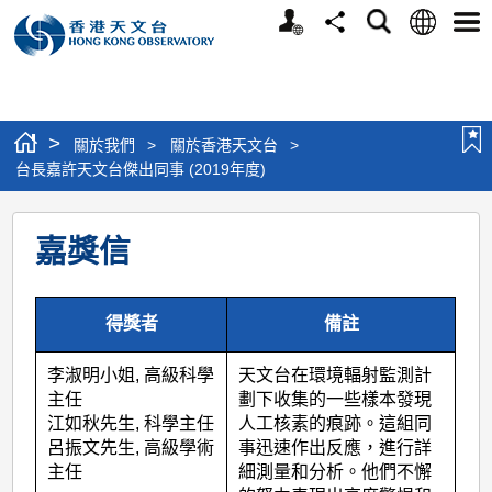
個
語
搜
分
選
人
言
尋
享
單
版
網
站
>
關於我們
>
關於香港天文台
>
台長嘉許天文台傑出同事 (2019年度)
台
嘉獎信
長
嘉
許
得獎者
備註
天
李淑明小姐, 高級科學
天文台在環境輻射監測計
文
主任
劃下收集的一些樣本發現
台
江如秋先生, 科學主任
人工核素的痕跡。這組同
呂振文先生, 高級學術
事迅速作出反應，進行詳
傑
主任
細測量和分析。他們不懈