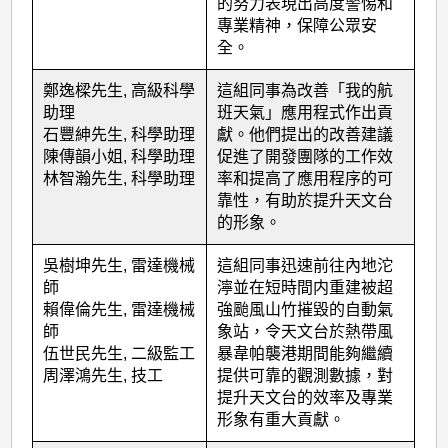
出
的努力表現出高度警惕和
專業精神，保障公眾安
同
全。
事
鄭逸樑先生, 高級科學
這組同事為改善「我的航
(2019
助理
班天氣」應用程式作出貢
年
石豐紳先生, 科學助理
獻。他們提出的改善建議
度)
陳傳韻小姐, 科學助理
促進了開發團隊的工作效
林智瀚先生, 科學助理
率和提高了應用程序的可
靠性，有助於提升天文台
的形象。
吳樹坤先生, 雷達機械
這組同事迅速前往內地沱
師
濘並在短時間内重建被超
賴偉倫先生, 雷達機械
強颱風山竹摧毀的自動氣
師
象站，令天文台於熱帶風
伍世民先生, 二級監工
暴韋帕襲港期間能夠繼續
周澤鴻先生, 技工
提供可靠的觀測數據，對
提升天文台的效率及專業
形象有重大貢獻。