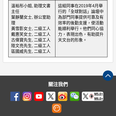
溫裕彤小姐, 助理文書
這組同事在2019年4月舉
主任
行的「全球對話」論壇中
葉靜蘭女士, 辦公室助
為部門同事提供可靠及有
理
效率的後勤支援，使活動
黃雪影女士, 二級工人
能順利舉行。他們同心協
戴惠笑女士, 二級工人
力，表現出色，有助提升
古偉寶先生, 二級工人
天文台的形象。
陸文亮先生, 二級工人
區國威先生, 二級工人
關注我們
M5.0+
M6.0+