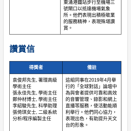
東涌港鐡站步行至機場三
號閘口以抵達機場氣象
所。他們表現出積極敬業
的服務精神，表現殊堪讚
賞。
讚賞信
得獎者
備註
袁俊邦先生, 署理高級
這組同事在2019年4月舉
學術主任
行的「全球對話」論壇中
張永佳先生, 學術主任
為與會者提供可靠和高效
鄭仲材博士, 學術主任
的音響管理、錄影和網上
李紹駿先生, 科學助理
直播等服務，使活動能順
張倚琪女士, 二級系統
利舉行。他們同心協力，
分析/程序編製主任
表現出色，有助提升天文
台的形象。