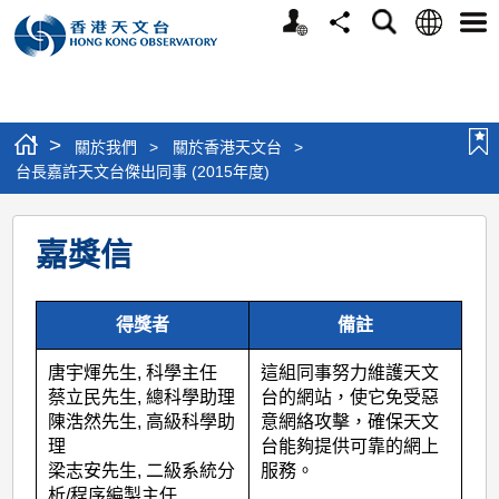
個
語
搜
分
選
人
言
尋
享
單
版
網
站
>
關於我們
>
關於香港天文台
>
台長嘉許天文台傑出同事 (2015年度)
台
嘉獎信
長
嘉
得獎者
備註
許
天
唐宇煇先生, 科學主任
這組同事努力維護天文
文
蔡立民先生, 總科學助理
台的網站，使它免受惡
陳浩然先生, 高級科學助
意網絡攻擊，確保天文
台
理
台能夠提供可靠的網上
傑
梁志安先生, 二級系統分
服務。
析/程序編製主任