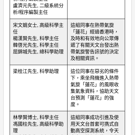
出
盧濟元先生, 二級系統分
同
析/程序編製主任
事
宋文娟女士, 高級科學主
這組同事在熱帶氣旋
(2015
任
「蓮花」經過香港時，
年
楊漢賢先生, 科學主任
及時和有效地向公眾傳
韓啓光先生, 科學主任
遞了有關天文台發出熱
度)
屈錦城先生, 總科學助理
帶氣旋警告訊號的決定
及相關資訊。
梁桂江先生, 科學助理
這位同事在惡劣的條件
下，乘坐飛機進入熱帶
氣旋「蓮花」的風眼收
集氣象資料，協助天文
台預測「蓮花」的強
度。
林學賢博士, 科學主任
這組同事成功引進及使
馮國柱先生, 高級科學助
用天文台首套可擕式自
理
動高空探測系統，令天