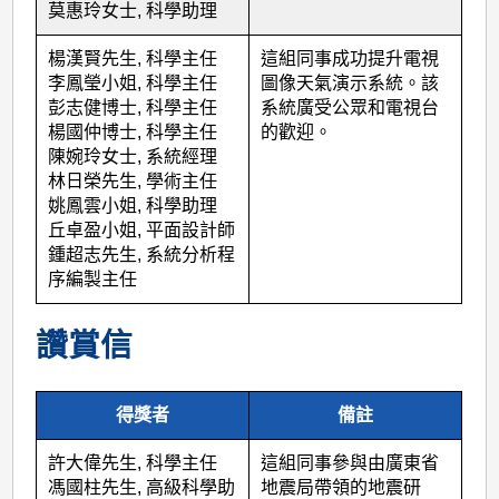
莫惠玲女士, 科學助理
楊漢賢先生, 科學主任
這組同事成功提升電視
李鳳瑩小姐, 科學主任
圖像天氣演示系統。該
彭志健博士, 科學主任
系統廣受公眾和電視台
楊國仲博士, 科學主任
的歡迎。
陳婉玲女士, 系統經理
林日榮先生, 學術主任
姚鳳雲小姐, 科學助理
丘卓盈小姐, 平面設計師
鍾超志先生, 系統分析程
序編製主任
讚賞信
得獎者
備註
許大偉先生, 科學主任
這組同事參與由廣東省
馮國柱先生, 高級科學助
地震局帶領的地震研