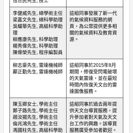
伍世民先生, 技工
李健威先生, 總學術主任
這組同事發展了新一代
梁嘉文先生, 總科學助理
的氣候資料服務的網
吳耀華先生, 高級科學助
頁，為公眾提供更多相
理
關的氣候資料及教育資
柳應康先生, 科學助理
源。
楊秀偉先生, 科學助理
陳偉榮先生, 程序編製員
柳志豪先生, 雷達機械師
這組同事於2015年8月
鄺正勤先生, 雷達機械師
期間，修復受閃電破壞
的天氣雷達，並在最短
時間內恢復天文台的雷
達圖像服務。
陳玉卿女士, 學術主任
這組同事於過去兩年提
鄭子路先生, 學術主任
供天文台導賞服務，提
趙汝揚先生, 學術主任
升參加者對天氣及天文
倫兆鴻先生, 學術主任
台工作的興趣。該導賞
馮國柱先生, 高級科學助
服務廣受參加者歡迎。