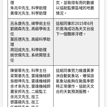
理
究，並取得有用的數據
朱兆中先生, 科學助理
以協助監察區域的地震
黃偉光先生, 科學助理
情況。
呂永康先生, 總學術主任
這組同事於2015年6月
劉廸森先生, 高級學術主
於南海成功為天文台投
任
下一個飄移浮標。
葉民德先生, 高級科學助
理
周冠成先生, 科學助理
姚世傑先生, 系統開發主
任
陳營華先生, 科學主任
這組同事努力維護黃茅
梁賢基先生, 雷達機械師
洲自動氣象站，確保該
吳樹坤先生, 雷達機械師
氣象站能夠在颱風季節
余才來先生, 雷達機械師
時正常運作，協助天文
蕭安邦先生, 二級監工
台的天氣預測服務。
余兆文先生, 技工
鄧廣揚先生, 技工