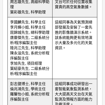
周志雄先生, 高級科學助
文台可於任何位置收集
理
寶貴的高空氣象數據。
葉彩雄先生, 科學助理
李國麟先生, 科學主任
這組同事為天氣預測總
李月嬋小姐, 科學主任
部發展及安裝了一套先
屈錦城先生, 總科學助理
進的影像牆演示系統。
唐靈傑先生, 二級系統分
該系統能夠更有效地演
析/程序編製主任
示大量及多元化的天氣
陸兆江先生, 科學助理
資訊。
陳永溢先生, 系統分析程
序編製主任
李旭先生, 項目經理
葉紹豪先生, 二級系統分
析/程序編製主任
彭志健博士, 科學主任
這組同事成功硏發出一
倫兆鴻先生, 學術主任
套智能氣象監測系統，
羅馨怡小姐, 系統分析程
大大提高天文台在天氣
序編製主任
監測及預報方面的能力
及靈活度。