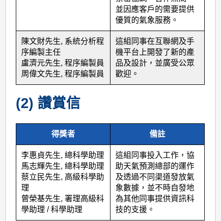
並因應客戶的需要提供
優質的氣象服務。
陳文財先生, 系統分析程
這組同事在互聯網及手
序編製主任
機平台上開發了新的產
盧濟元先生, 程序編製員
品及設計，並廣受公眾
周偉文先生, 程序編製員
歡迎。
(2) 讚賞信
得獎者
備註
李惠貞先生, 總科學助理
這組同事投入工作，協
馬志輝先生, 總科學助理
助天氣預測總部的運作
蔡立民先生, 高級科學助
及透過不同渠道發放氣
理
象數據，並不時自發地
曾榮基先生, 署理高級科
為其他同事提供資訊科
學助理 / 科學助理
技的支援。