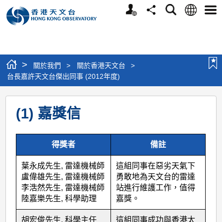
個
語
搜
分
選
人
言
尋
享
單
版
網
站
>
關於我們
>
關於香港天文台
>
台長嘉許天文台傑出同事 (2012年度)
台
(1) 嘉獎信
長
嘉
得獎者
備註
許
天
葉永成先生, 雷達機械師
這組同事在惡劣天氣下
文
盧偉雄先生, 雷達機械師
勇敢地為天文台的雷達
李浩然先生, 雷達機械師
站進行維護工作，值得
台
陸嘉樂先生, 科學助理
嘉獎。
傑
胡宏俊先生, 科學主任
這組同事成功與香港太