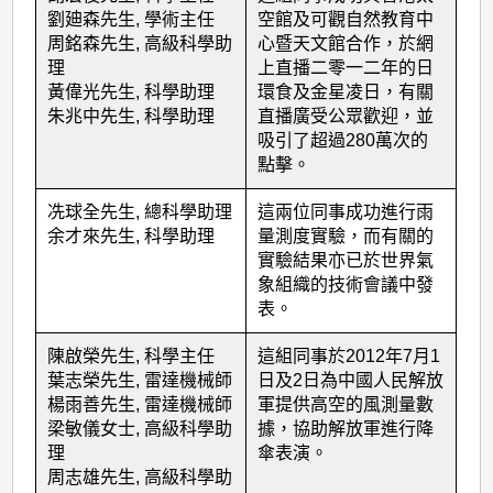
出
劉廸森先生, 學術主任
空館及可觀自然教育中
同
周銘森先生, 高級科學助
心暨天文館合作，於網
事
理
上直播二零一二年的日
黃偉光先生, 科學助理
環食及金星凌日，有關
(2012
朱兆中先生, 科學助理
直播廣受公眾歡迎，並
年
吸引了超過280萬次的
點擊。
度)
冼球全先生, 總科學助理
這兩位同事成功進行雨
余才來先生, 科學助理
量測度實驗，而有關的
實驗結果亦已於世界氣
象組織的技術會議中發
表。
陳啟榮先生, 科學主任
這組同事於2012年7月1
葉志榮先生, 雷達機械師
日及2日為中國人民解放
楊雨善先生, 雷達機械師
軍提供高空的風測量數
梁敏儀女士, 高級科學助
據，協助解放軍進行降
理
傘表演。
周志雄先生, 高級科學助